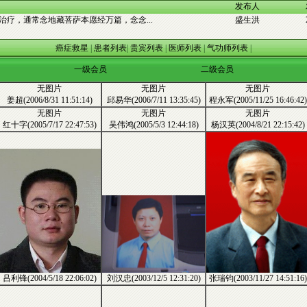
发布人
疗，通常念地藏菩萨本愿经万篇，念念...
盛生洪
癌症救星
|
患者列表
|
贵宾列表
|
医师列表
|
气功师列表
|
一级会员
二级会员
无图片
无图片
无图片
姜超(2006/8/31 11:51:14)
邱易华(2006/7/11 13:35:45)
程永军(2005/11/25 16:46:42)
无图片
无图片
无图片
红十字(2005/7/17 22:47:53)
吴伟鸿(2005/5/3 12:44:18)
杨汉英(2004/8/21 22:15:42)
刘汉忠(2003/12/5 12:31:20)
吕利锋(2004/5/18 22:06:02)
张瑞钧(2003/11/27 14:51:16)