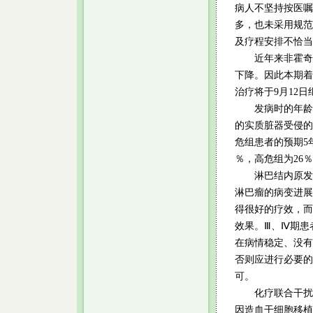
病人不坚持按医嘱
多，也未采用规范
及疗程安排不恰当
近年来非霍奇金
下降。因此本期着
治疗将于9月12
发病时的年龄、
的实质脏器受侵的
危组患者的预期5
％，高危组为26
淋巴结内原发的惰
淋巴瘤的病变进展
得很好的疗效，而
效果。Ⅲ、Ⅳ期患
在病情稳定、没有
否则应进行必要的
可。
化疗联合干扰素
因造血干细胞移植