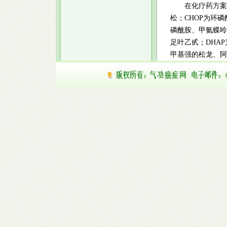
在化疗药方案中
松；CHOP为环磷
磷酰胺、甲氨蝶呤
足叶乙甙；DHA
甲基强的松龙、阿