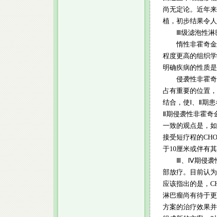
尚无定论。近年来
植，初步结果令人
Ⅲ级滤泡性淋巴
惰性非霍奇金淋巴
程度更高的组织学
明确疾病的性质是
侵袭性非霍奇金
占有重要的位置，
结合，使Ⅰ、Ⅱ期
Ⅱ期侵袭性非霍奇
一致的观点是，如
接受短疗程的CH
于10厘米或伴有
Ⅲ、Ⅳ期侵袭性
部放疗。目前认为
应该指出的是，C
淋巴瘤尚有待于更
方案的治疗效果并