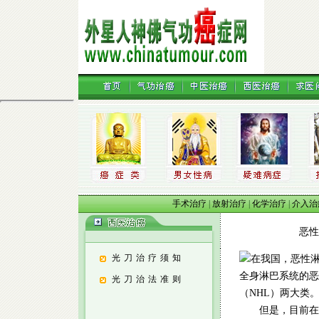
手术治疗
|
放射治疗
|
化学治疗
|
介入治
恶性淋巴瘤
光刀治疗须知
在我国，恶性
全身淋巴系统的恶
光刀治法准则
（NHL）两大类
但是，目前在治