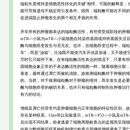
端粒长度维持是细胞恶性转化的关键”相悖。可能的解释是：
能可导致遗传不稳定而引发条件。因而，端粒酶可能在不同的
促进或阻止肿瘤发生的两个相互矛盾的作用。
并非所有的肿瘤都表达的端粒酶活性，有些类型或阶段的肿瘤
mTR-/-小鼠与mTR-/-小鼠细胞在转染癌基因或抑癌基因失
酶与细胞癌变发生与否无在。也许，在细胞癌变过程中，端粒酶
车”，而是“油箱”，汔油既不能使汽车开动及加速，又不能使
尽时它只能停下来。在有端粒酶活性表达的情况下，只要有癌
因细胞会象正常的不表达酶活性的细胞一样，随着细胞分裂，
衰老，最终通过凋亡而被机清除。故推测端粒酶对于肿瘤的维
的。当然，对于推测端粒酶对于肿瘤的维持，而非发生是必要
酶与细胞癌变的确切关系，也许只有端粒酶抑制剂在肿瘤治疗
有力的结论。
增殖及凋亡控异常均是肿瘤细胞与正常细胞的特征性区别，故
存在某种联系。Chin等以实验显示，mTR-/-P53-/-小鼠及mTR-/
后出现不同结果；前者逃避了细胞周期检查点的监视而呈现细
中有少数细胞可经某种机制绕过检查点而继续增殖避免了凋亡