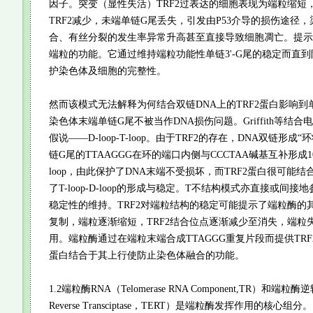
因子。突变（显性失活）TRF2过表达的细胞表现为端粒缩短
TRF2减少，未端单链G尾丢失，引发由P53介导的损伤途径
合、有丝分裂的发生率异常升高甚至直接导致细胞凋亡。提示T
端粒的功能。它通过维持端粒功能性单链3'-G尾的稳定而直
护染色体及细胞的完整性。
然而该模式无法解释为何结合双链DNA上的TRF2蛋白影响到
染色体末端单链G尾不被当作DNA损伤问题。Griffith等结
假说——D-loop-T-loop。由于TRF2的存在，DNA双链形成“环
链G尾的TTAAGGG在环的端口内侧与CCCTAA碱基互补形成100
loop，由此保护了DNA末端不受损坏，而TRF2蛋白很可能结合
了T-loop-D-loop的形成与稳定。T不结构模式亦直接或间
稳定性的维持。TRF2对端粒结构的稳定可能提示了端粒酶的
复制，端粒逐渐缩短，TRF2结合位点逐渐减少至消失，端粒失
用。端粒酶通过在端粒末端合成TTAGGG重复片段而提供TRF
蛋白结合于其上行使防止染色体融合的功能。
1.2端粒酶RNA（Telomerase RNA Component,TR）和端粒酶逆
Reverse Transciptase，TERT）是端粒酶发挥作用的核心组分。