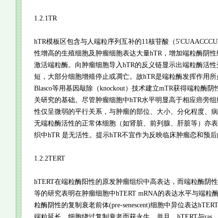
1.2.1TR
hTR模板区包含与人端粒序列互补的11核苷酸（5'CUAACCCU
性增高的生殖细胞及肿瘤细胞表达大量hTR，增加端粒酶阴性
激活端粒酶。向肿瘤细胞导入hTR的反义链显示出端粒酶活
短，大部分细胞增殖停止或凋亡。故hTR是端粒酶发挥作用所
Blasco等用基因敲除（knockout）技术建立mTR获得端粒
关研究的基础。尽管肿瘤细胞中hTR水平明显高于相应癌旁
性仅呈微弱的平行关系，与肿瘤的部位、大小、分化程度、病
无端粒酶活性的正常体细胞（如肾脏、前列腺、肝脏等）亦表
织中hTR 是无活性。提示hTR不宜作为反映临床肿瘤恋和预
1.2.2TERT
hTERT在端粒酶阳性的原发肿瘤组织中高表达，而端粒酶阴性
等的研究表明在肿瘤细胞中hTERT mRNA的表达水平与端
粒酶阴性的复制衰老前体(pre-senescent)细胞中异位表达hT
端粒延长，细胞绕过复制衰老而获永生。并且，hTERT与ras、