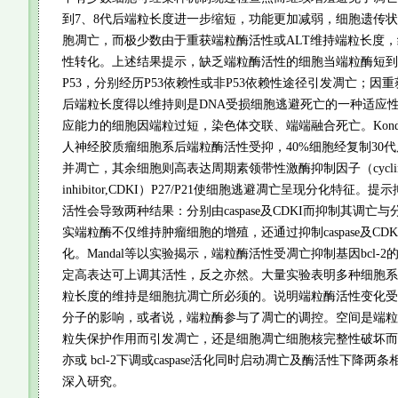
到7、8代后端粒长度进一步缩短，功能更加减弱，细胞遗传
胞凋亡，而极少数由于重获端粒酶活性或ALT维持端粒长度
性转化。上述结果提示，缺乏端粒酶活性的细胞当端粒酶短到
P53，分别经历P53依赖性或非P53依赖性途径引发凋亡；因重
后端粒长度得以维持则是DNA受损细胞逃避死亡的一种适应
应能力的细胞因端粒过短，染色体交联、端端融合死亡。Kondot
人神经胶质瘤细胞系后端粒酶活性受抑，40%细胞经复制30代后高
并凋亡，其余细胞则高表达周期素领带性激酶抑制因子（cyclin depen
inhibitor,CDKI）P27/P21使细胞逃避凋亡呈现分化特征
活性会导致两种结果：分别由caspase及CDKI而抑制其调亡
实端粒酶不仅维持肿瘤细胞的增殖，还通过抑制caspase及CD
化。Mandal等以实验揭示，端粒酶活性受凋亡抑制基因bcl-2的
定高表达可上调其活性，反之亦然。大量实验表明多种细胞系
粒长度的维持是细胞抗凋亡所必须的。说明端粒酶活性变化受
分子的影响，或者说，端粒酶参与了凋亡的调控。空间是端粒
粒失保护作用而引发凋亡，还是细胞凋亡细胞核完整性破坏而
亦或 bcl-2下调或caspase活化同时启动凋亡及酶活性下降
深入研究。