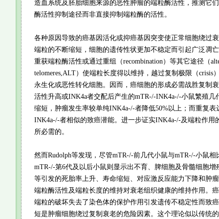
造血系统及胚胎细胞来源的恶性肿瘤的端粒酶活性，推测它们
酶活性抑制途径而非直接抑制端粒酶的活性。
各种原因导致的癌基因活化或抑癌基因突变使正常细胞绕过衰
端粒的不断缩短，细胞的遗传性状更加不稳定而引起广泛凋亡
重获端粒酶活性或通过重组（recombination）等其它途径（alternative
telomeres,ALT）使端粒长度得以维持，越过复制极限（cris
永生化或恶性转化细胞。因而，癌细胞的形成必需战胜复制衰
活性升高或INK4a者交配后产生的mTR-/-INK4a-/-小鼠繁
缩短，肿瘤发生率较单纯INK4a-/-者降低50%以上；而重复
INK4a-/-者相似的致癌潜能。进一步证实INK4a-/-及端粒
所必需的。
然而Rudolph等发现，尽管mTR-/-前几代小鼠与mTR-/-小
mTR-/-第6代及以后小鼠则显示出不育、脾细胞及骨髓细胞
等引发的死胎率上升、寿命缩短、对应激反应能力下降和肿瘤
端粒酶活性及端粒长度的维持对衰老组织健康的维持作用。癌
端粒的破坏失去了染色体的保护作用引发遗传不稳定性而致癌
短是肿瘤细胞绕过复制衰老的危险因素。这个理论似以传统的