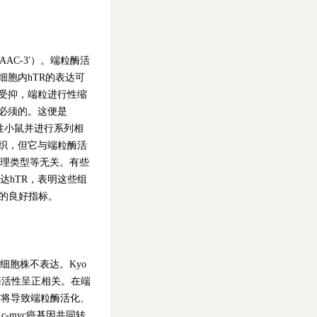
AAC-3'）。端粒酶活
细胞内hTR的表达可
性受抑，端粒进行性缩
必须的。这便是
酶阴性小鼠并进行系列相
组织，但它与端粒酶活
理类型等无关。有些
达hTR，表明这些组
后的良好指标。
细胞株不表达。Kyo
粒酶活性呈正相关。在端
ERT将导致端粒酶活化、
c-myc癌基因共同转