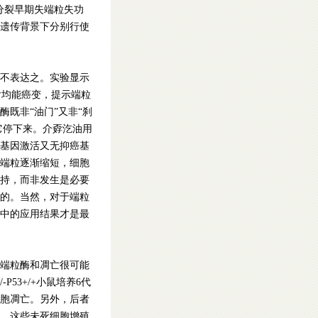
分裂早期失端粒失功
遗传背景下分别行使
不表达之。实验显示
活后均能癌变，提示端粒
既非“油门”又非“刹
它停下来。介孬汔油用
基因激活又无抑癌基
端粒逐渐缩短，细胞
持，而非发生是必要
的。当然，对于端粒
中的应用结果才是最
端粒酶和凋亡很可能
-P53+/+小鼠培养6代
胞凋亡。另外，后者
。这些未死细胞增殖