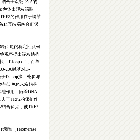
，结合于双链DNA的
，染色体出现端端融
RF2的作用在于调节
到防止其端端融合而保
单链G尾的稳定性及何
合电镜观察提出端粒结构
状（T-loop）”，而单
-200碱基对D-
于D-loop接口处参与
接地参与染色体末端结构
其他作用；随着DNA
去了TRF2的保护作
2结合位点，使TRF2
转录酶（Telomerase