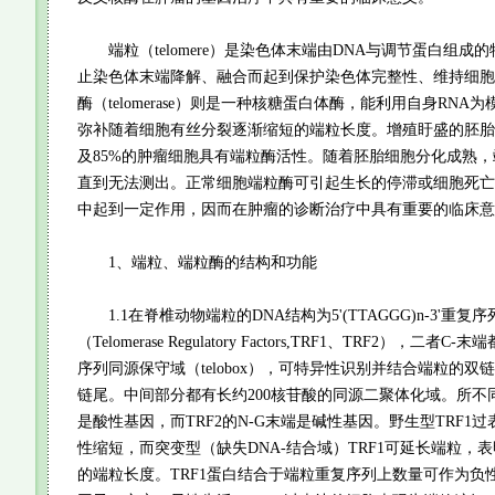
端粒（telomere）是染色体末端由DNA与调节蛋白组成
止染色体末端降解、融合而起到保护染色体完整性、维持细胞
酶（telomerase）则是一种核糖蛋白体酶，能利用自身RNA
弥补随着细胞有丝分裂逐渐缩短的端粒长度。增殖盱盛的胚胎
及85%的肿瘤细胞具有端粒酶活性。随着胚胎细胞分化成熟
直到无法测出。正常细胞端粒酶可引起生长的停滞或细胞死亡
中起到一定作用，因而在肿瘤的诊断治疗中具有重要的临床意
1、端粒、端粒酶的结构和功能
1.1在脊椎动物端粒的DNA结构为5'(TTAGGG)n-3'重复
（Telomerase Regulatory Factors,TRF1、TRF2），二
序列同源保守域（telobox），可特异性识别并结合端粒的双链
链尾。中间部分都有长约200核苷酸的同源二聚体化域。所不同的
是酸性基因，而TRF2的N-G末端是碱性基因。野生型TRF1
性缩短，而突变型（缺失DNA-结合域）TRF1可延长端粒，
的端粒长度。TRF1蛋白结合于端粒重复序列上数量可作为负