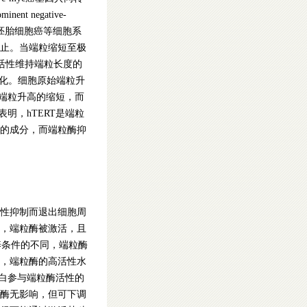
 negative-
及肾胚胎细胞癌等细胞系
止。当端粒缩短至极
活性维持端粒长度的
应变化。细胞原始端粒升
过端粒升高的缩短，而
表明，hTERT是端粒
的成分，而端粒酶抑
性抑制而退出细胞周
，端粒酶被激活，且
养条件的不同，端粒酶
，端粒酶的高活性水
周期蛋白参与端粒酶活性的
酶无影响，但可下调