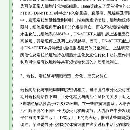
染可使正常人细胞转化为癌细胞。Hahn等建立了无催活性的dominent
hTERT(DN-hTERT)并将之转入卵巢癌、直肠癌、乳腺癌
中，发现端粒酶活性受到抑制，端粒酶逐渐缩短，细胞增殖停
限时，细胞发现典型的非P53介迅捷凋亡。而在不依赖端粒酶
永生化幼儿细胞系GM847中，DN-hTERT未能引起上述相
高越短，其增殖停止及凋亡出现越早。因而，DN-hTERT通
非DN-hTERT本身导致肿瘤细胞增殖受体乃至凋亡。上述研究
酶活性及端粒长度维持在细胞永生化及恶性转化中起决定作用
制剂可快速有效地诱导具有短端粒长度的肿瘤细胞凋亡。
2、端粒、端粒酶与细胞增殖、分化、癌变及凋亡
端粒酶活化与细胞周期调控密切相关。当细胞终末分化受可逆
期时端粒酶活性下调，且分化程度与酶活性呈反向关系；返之
S期端粒酶活性高于G1及G2/M期。在一些肿瘤细胞系，因培
活性随细胞的不同生长状态受到双向调节。人乳腺癌中变发现
平伴有周围蛋白cyclin D或cyclin E的高表达，推测某些
调控。某些诱导分化剂对实体瘤细胞在癌变过程中活化的端粒