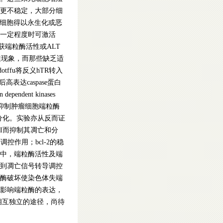
状更不稳定，大部分细
，细胞得以永生化或恶
一定程度时可激活
获端粒酶活性或ALT
性现象，而那些缺乏适
ffu将反义hTR转入
表达caspase蛋白
dent kinases
。提示抑制肿瘤细胞端粒酶
与分化。实验亦从反而证
KI而抑制其凋亡和分
调控作用；bcl-2的稳
中，端粒酶活性及端
到凋亡信号转导调控
酶破坏使染色体失端
影响端粒酶的表达，
两条相互独立的途径，尚待