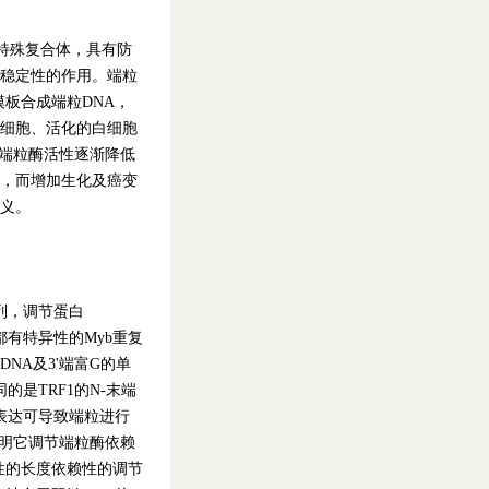
的特殊复合体，具有防
稳定性的作用。端粒
为模板合成端粒DNA，
细胞、活化的白细胞
，端粒酶活性逐渐降低
，而增加生化及癌变
义。
序列，调节蛋白
者C-末端都有特异性的Myb重复
DNA及3'端富G的单
是TRF1的N-末端
过表达可导致端粒进行
表明它调节端粒酶依赖
性的长度依赖性的调节