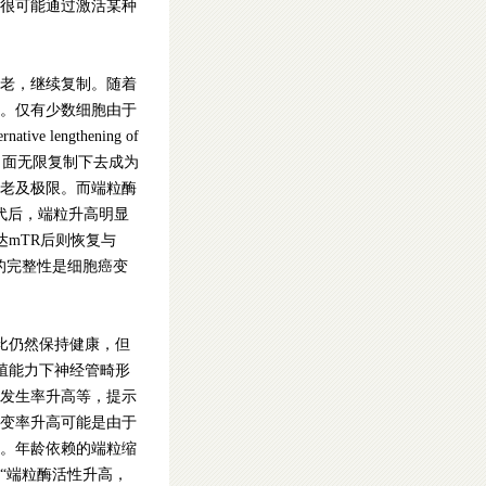
很可能通过激活某种
老，继续复制。随着
。仅有少数细胞由于
 lengthening of
is）面无限复制下去成为
老及极限。而端粒酶
殖几代后，端粒升高明显
表达mTR后则恢复与
作用的完整性是细胞癌变
鼠相比仍然保持健康，但
增殖能力下神经管畸形
发生率升高等，提示
变率升高可能是由于
。年龄依赖的端粒缩
“端粒酶活性升高，