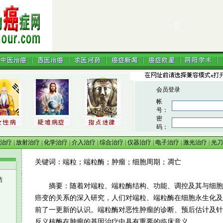
治疗
|
放射治疗
|
化学治疗
|
介入治疗
|
综合治疗
|
仪器治疗
|
电子治疗
|
激光治疗
|
光刀
关键词：端粒；端粒酶；肿瘤；细胞周期；凋亡
结
摘要：随着对端粒、端粒酶结构、功能、调控及其与细胞
癌变的关系的深入研究，人们对端粒、端粒酶在细胞永生化及
前了一更新的认识。端粒酶对恶性肿瘤的诊断、预后估计及针
反义核酶在肿瘤的基因治疗中具有重要的临床意义。