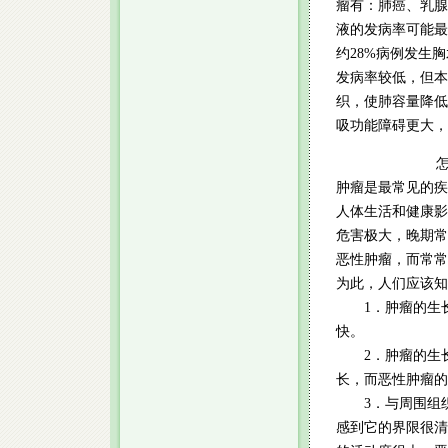
瘤有：肺癌、乳腺
液的发病率可能最
约28%病例发生
发病率较低，但本
织，使肺容量降低
吸功能障碍更大，
怎样自我
肿瘤是最常见的疾
人体生活和健康影
危害极大，晚期常
恶性肿瘤，而常常
为此，人们应该知
1．肿瘤的生长
快。
2．肿瘤的生长
长，而恶性肿瘤的
3．与周围组织
感到它的界限很清