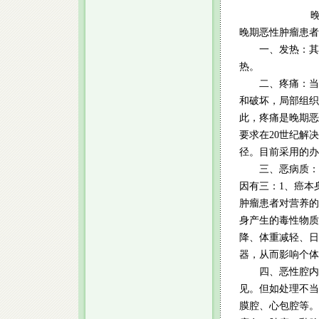
晚期恶性肿
晚期恶性肿瘤患者
一、发热：其病
热。
二、疼痛：当正
和破坏，局部组织
此，疼痛是晚期恶
要求在20世纪解
径。目前采用的办
三、恶病质：是
因有三：1、癌本
肿瘤患者对营养的
身产生的毒性物质
降、体重减轻、日
器，从而影响个体
四、恶性腔内积
见。但如处理不当
膜腔、心包腔等。