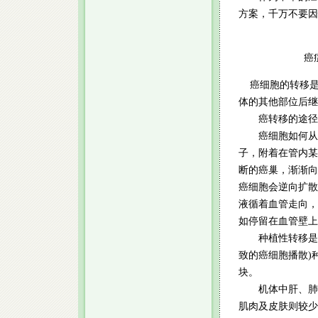
方案，千万不要
癌症为什
癌细胞的转移是
体的其他部位后继
癌转移的途径主
癌细胞如何从血
子，附着在管内某
断的癌巢，渐渐向
癌细胞会逆向扩散
液循着血管走向，
如停留在血管壁上
种植性转移是由
致的癌细胞播散)
块。
机体中肝、肺、
肌肉及皮肤则较少