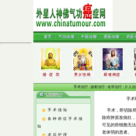
手术治疗
|
放射治疗
|
化学治疗
|
介入治
手术即切
手术须知
手术，即切除局
除癌肿原发病灶，
各种癌症手术须
可见的癌细胞无法
知
老体弱的患者。
术后护理