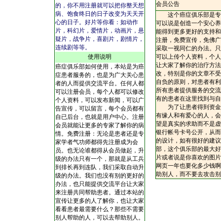
会员公告
的，你不用注册就可以把你整天想
病、饱食终日的日子改变为天天开
这个癌症俱乐部是专门
心的日子。好片等你看：如动作
可以说是创造一个安心养
片，科幻片，爱情片，动画片，悬
能得到更多更好的支持和
疑片，战争片，喜剧片，剧情片，
注册，免费宣传，免佛广
连续剧等等。
采取一视同仁的办法。只
使用说明
可以上传个人资料，个人
让大家了解你的治疗方法
癌症俱乐部如何使用，本站是为癌
改，特别是你的文章不受
症患者服务的，也是为广大关心患
自负的原则，对患者有利
者的人而提供交流平台。任何人都
所有患者提供服务的交流
可以注册会员，每个人都可以修改
有的患者在这里找到与自
个人资料，可以发布新闻，可以广
为了让患者得到资金帮
告宣传，可以留言，每个会员都有
有缘人和有爱心的人，会
自已后台，也就是用户中心。注册
望是真实的求助而不是虚
会员就能让更多的专家了解你的病
银行帐号卡号公开，从而
情。免费注册：无论是患者还是专
的设计，如有很好的建议
家学者气功师都得先注册成为会
部，这个俱乐部的最大好
员。也无论谁都得从会员做起，升
片或者说是你喜欢的图片
级的办法只有一个，那就是从工兵
网页一年也要化多少钱啊
到排长再到连队，我们采取自动升
助别人，而不要去攻击别
级的办法。我们也没有别的更好的
办法，也只能提供交流平台让大家
来注册共同帮助患者。通过本站的
宣传让更多的人了解你，也让大家
看看患者最需要什么？那些不需要
别人帮助的人，可以去帮助别人。