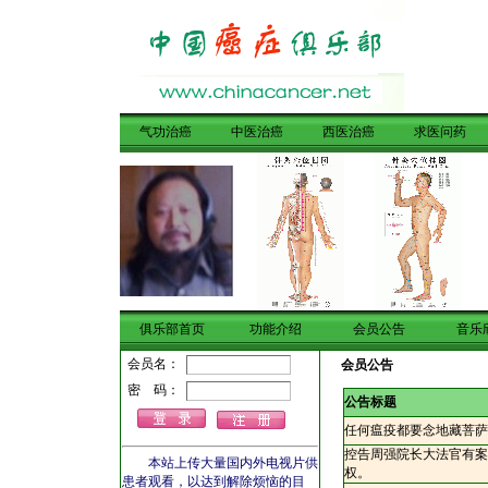
气功治癌
中医治癌
西医治癌
求医问药
俱乐部首页
功能介绍
会员公告
音乐
会员公告
公告标题
任何瘟疫都要念地藏菩萨
控告周强院长大法官有案
本站上传大量国内外电视片供
权。
患者观看，以达到解除烦恼的目