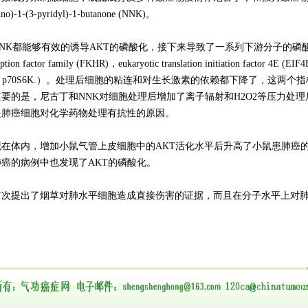
ino)-1-(3-pyridyl)-1-butanone (NNK)。
都能够有效的诱导AKT的磷酸化，接下来导致了一系列下游分子的磷酸
iption factor family (FKHR)，eukaryotic translation initiation factor 4E (EIF4
l kinase p70S6K.）。处理后细胞的粘连和对生长激素的依赖都下降了，这两
要的是，尼古丁和NNK对细胞处理后增加了离子辐射和H2O2等压力处
是肺癌细胞对化学药物处理有抗性的原因。
体内，增加小鼠气管上皮细胞中的AKT活化水平后升高了小鼠患肺癌
肺癌的病例中也发现了AKT的磷酸化。
提出了烟草对肺水平细胞造成直接伤害的证据，而且在分子水平上对肺
。