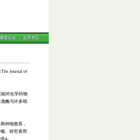
ournal of
且还能对化学药物
白激酶与许多细
取了两种细胞系，
肿瘤。研究者用
质4-