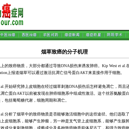
烟草致癌的分子机理
的致癌物质，大部分都通过导致DNA损伤来诱发肺癌。Kip West et al.在The J
Investigation上报道烟草可以通过激活抗凋亡信号蛋白AKT来直接作用于细胞。
 et al.开始研究肺上皮细胞在经过烟草刺激DNA损伤后怎样避免凋亡，而
抗凋亡蛋白AKT以前被发现在肺癌细胞系中组成性激活。这个丝苏氨酸蛋
关，包括葡萄糖代谢，细胞周期和凋亡。
t et al.分析了烟草中的致癌物质是否能够激活细胞中的这些途径。他们选
的上皮细胞系，能够产生肿瘤，另一种是支气管上皮细胞系，能够产生腺
效成分来刺激细胞，成瘾成分及多种致癌物质前体尼古丁，和强力致癌物