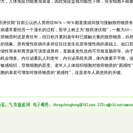
增大，人体免疫功能逐渐衰退，因此免疫监视功能也下降，突变细胞不能
。
伏期”目前公认的人类癌症80％～90％都直接或间接与接触致癌物质
病通常要经历一个漫长的过程，医学上称之为“致癌潜伏期”，一般为10～
致癌物质时还是青壮年，但日积月累到老年时已接触大量的致癌物质，自
多的现象。患有慢性疾病许多癌症往往发生在原有慢性病的基础上。如口
萎缩性胃炎和胃溃疡可演变成胃癌，直肠多发性息肉可导致直肠癌等。由
的机会增多。内分泌紊乱人到老年，内分泌系统失调，体内激素不平衡，
敏感组织，导致细胞的恶变。老年人人体组织细胞对致癌物质的“易感性
胞的衰老可增加对致癌物质的“易感性”，这是老年人易患癌的关键。