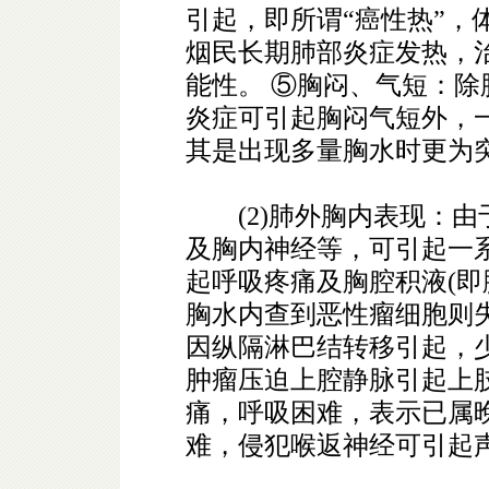
引起，即所谓“癌性热”，体
烟民长期肺部炎症发热，
能性。 ⑤胸闷、气短：
炎症可引起胸闷气短外，
其是出现多量胸水时更为
(2)肺外胸内表现：由
及胸内神经等，可引起一
起呼吸疼痛及胸腔积液(即
胸水内查到恶性瘤细胞则
因纵隔淋巴结转移引起，
肿瘤压迫上腔静脉引起上
痛，呼吸困难，表示已属
难，侵犯喉返神经可引起