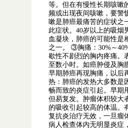
等。但在有慢性长期咳嗽
频或出现夜间咳嗽，要警
嗽是肺癌最痛苦的症状之
此症状。40岁以上的吸烟
血凝块，肺癌的可能性是
之一。 ③胸痛：30%～
歇性不剧烈的胸内疼痛。
至数小时。如癌肿侵及胸
早期肺癌再现胸痛，以后
热：肺癌的发热大多数是
畅而致的炎症引起。早期
但易复发。肿瘤体积较大
的吸收引起较高的体温。
复抗炎治疗无效，一旦瘤
病人检查体内无明显炎症