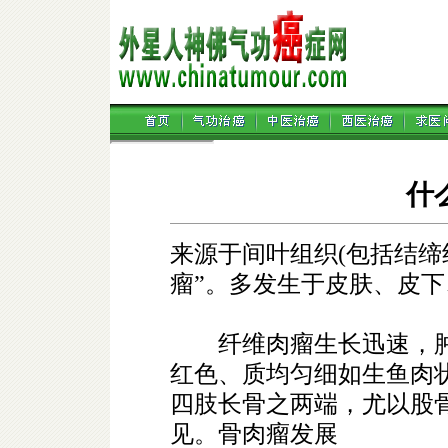
什
来源于间叶组织(包括结缔
瘤”。多发生于皮肤、皮
纤维肉瘤生长迅速，肿
红色、质均匀细如生鱼肉
四肢长骨之两端，尤以股
见。骨肉瘤发展