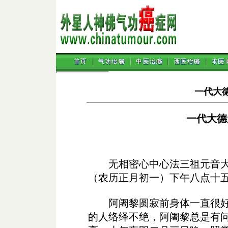
一代大
一代大德
无相密心中心法三祖元音大阿
（农历正月初一）下午八点十
阿阇黎圆寂前身体一直很好
的人络绎不绝，阿阇黎总是有