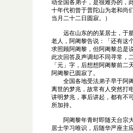
动全国各弟子，是很难办的，
十年代初曾于普陀山为老和尚
当月二十二日圆寂。）
远在山东的的某居士，于腊
老人，阿阇黎告说：「还有这
求照顾阿阇黎，但阿阇黎总是
此次回答及声调却不同寻常，
「元」字，后想想阿阇黎前二
阿阇黎已圆寂了。
全国各地受法弟子早于阿阇
离世的梦兆，故常有人突然打
讲明梦兆，事后讲起，都有不
所加持。
阿阇黎年青时即随天台宗大
居士学习唯识，后随华严座主