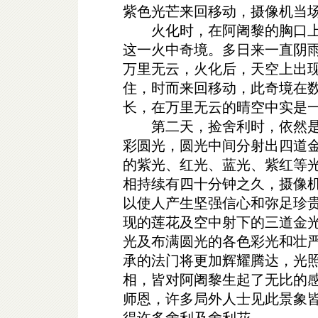
紫色光芒来回移动，摄像机当
火化时，在阿阇黎的胸口上
这一火中奇境。多日来一直阴
万里无云，火化后，天空上出
住，时而来回移动，此奇境在
长，在万里无云的晴空中实是
第二天，捡舍利时，依然是
彩圆光，圆光中间分射出四道
的紫光、红光、蓝光、紫红等
相持续有四十分钟之久，摄像
以使人产生坚强信心和弥足珍
现的莲花及空中射下的三道金
光及布满圆光的各色彩光和壮
承的法门将更加辉耀腾达，光
相，皆对阿阇黎生起了无比的
师恩，许多局外人士见此景象
得许多舍利及舍利花。