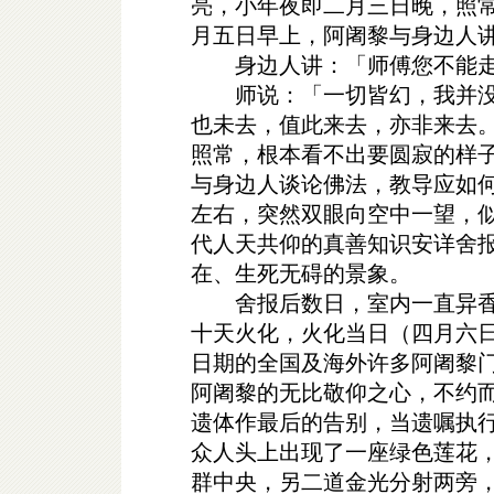
亮，小年夜即二月三日晚，照
月五日早上，阿阇黎与身边人
身边人讲：「师傅您不能走
师说：「一切皆幻，我并没
也未去，值此来去，亦非来去
照常，根本看不出要圆寂的样
与身边人谈论佛法，教导应如何
左右，突然双眼向空中一望，
代人天共仰的真善知识安详舍
在、生死无碍的景象。
舍报后数日，室内一直异香
十天火化，火化当日（四月六
日期的全国及海外许多阿阇黎
阿阇黎的无比敬仰之心，不约
遗体作最后的告别，当遗嘱执
众人头上出现了一座绿色莲花
群中央，另二道金光分射两旁