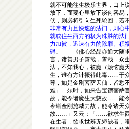
就不可能往生极乐世界，口上
放下，而要心里放下谈何容易
伏，则必将引向生死轮回，若
非常有力且快速的法门，则心
就或往生西方的极为殊胜的法
力加被，迅速有力的除罪、积
碍
。 《佛心经品亦通大随求
言，诸善男子善哉，善哉，众
法，不知我心，被魔（烦恼魔
生，谁有方计摄得此毒……于
尊，如是金刚菩萨天仙，皆悉
难」。尔时，如来告宝德菩萨
故，能令诸魔生大慈故……能
令诸金刚施威力故，能令诸天
故……」又云：「……欲求生
在生者，欲求世辨无短缺者，