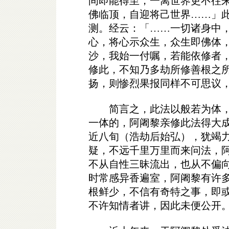
间即能得至，一离世界更不往
佛临顶，自迎将己世界……」
测。经云：「……一切诸身中
心，将心示众生，众生即佛体
沙，我始一付嘱，若能依修者
修此，不知乃多劫所修善根之
扬，则惨烈果报同样不可思议
简言之，此法以般若为体，
一体的，阿阇黎亲修此法得大
近八旬（浩劫后始弘），犹竭
疑，不远千里万里而来问法，
不从自性三昧流出，也从不偏
时常感异香遍室，阿阇黎有许
根鲜少，不信有奇特之事，即
不许知情者讲，因此未便公开