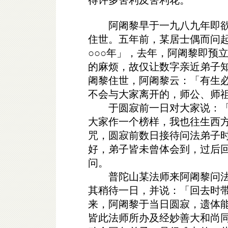
阿阇黎早于一九八九年即欲
住世。五年前，某居士偶而问
○○○年」，去年，阿阇黎即预
的麻烦，故仅让数字亲近弟子
阇黎住世，阿阇黎云：「有生
不会与大家离开的，师公、师
于圆寂前一日对大家说：「
大家作一个榜样，我也往生西
咒，圆寂前数日接待问法弟子
好，弟子皆未曾体会到，过后
问。
普陀山某法师来阿阇黎问法
其稍待一日，并说：「回去时
来，阿阇黎于当日圆寂，遗体
皆此法师所办及经妙善大和尚