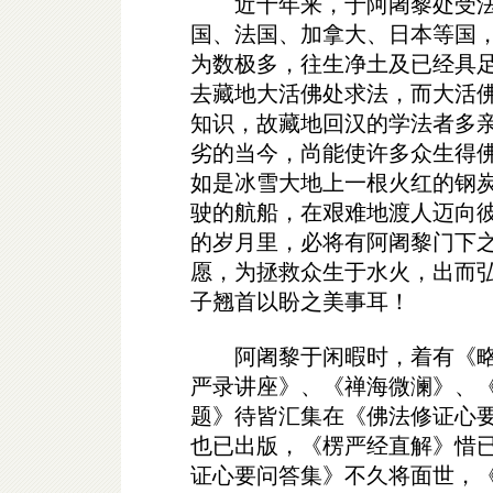
近十年来，于阿阇黎处受法
国、法国、加拿大、日本等国
为数极多，往生净土及已经具
去藏地大活佛处求法，而大活
知识，故藏地回汉的学法者多
劣的当今，尚能使许多众生得
如是冰雪大地上一根火红的钢
驶的航船，在艰难地渡人迈向
的岁月里，必将有阿阇黎门下
愿，为拯救众生于水火，出而
子翘首以盼之美事耳！
阿阇黎于闲暇时，着有《略
严录讲座》、《禅海微澜》、
题》待皆汇集在《佛法修证心
也已出版，《楞严经直解》惜
证心要问答集》不久将面世，