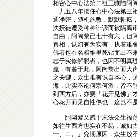
相密心中心法第二祖王骧陆阿
一九五八年接任心中心法第三
通净密，随机施教，默默耕耘
法授徒遭受种种诽谤而被隔离
自由，阿阇黎已七十有六，但
真相，认幻有为实有，执着难
佛者也在名相堆里死钻而出不
志于实修解脱者，也因不明真
魔，有鉴于此，阿阇黎出而大
之关键，众生唯有识自本心，
海，此实不论何宗何派，皆不
到西方后，亦要「花开见佛」
心花开而见自性佛也，这岂不
阿阇黎又感于末法众生福薄
如往生西方也实在不易，诚如
一、二。」究期原因，众生放