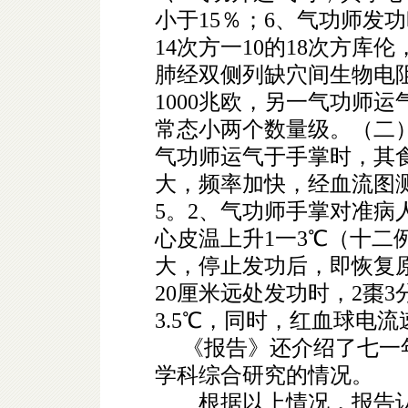
小于15％；6、气功师发
14次方一10的18次方库
肺经双侧列缺穴间生物电阻
1000兆欧，另一气功师
常态小两个数量级。（二
气功师运气于手掌时，其
大，频率加快，经血流图
5。2、气功师手掌对准病
心皮温上升1一3℃（十二
大，停止发功后，即恢复
20厘米远处发功时，2棗
3.5℃，同时，红血球电
《报告》还介绍了七一年
学科综合研究的情况。
根据以上情况，报告认