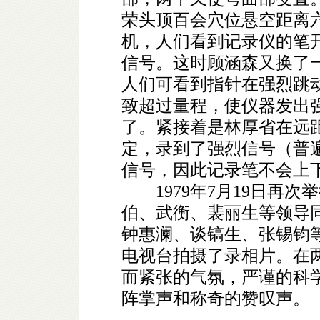
荣头顶百会穴位悬空距离
机，人们看到记录仪的笔
信号。这时顾涵森又换了
人们可看到指针在强烈跳
致超过量程，使仪器发出
了。紧接着是林厚省在远
定，录到了强烈信号（普
信号，因此记录笔不会上
1979年7月19日再次
伯、武衡、裴丽生等领导
钟惠澜、谈镐生、张锡钧等
电视台拍摄了录相片。在
而紧张的气氛，严谨的科
阵掌声和称奇的赞叹声。