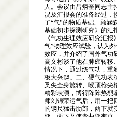
人。会议由吕炳奎同志主
况及汇报会的准备经过，
了“气”的物质基础。顾涵
基础初步探测研究》的汇
《气功生理效应研究汇报
气”物理效应试验，认为
效应，并介绍了国外气功
高文彬谈了他在肺癌转移
情况下，通过练气功，重
极大兴趣。二、硬气功表
叉尖全身施转、喉顶枪尖
精彩表演，博得阵阵热烈
师刘锦荣运气后，用一把
的钢尺猛击肋部，两下就
部，两下又使弯曲部变直