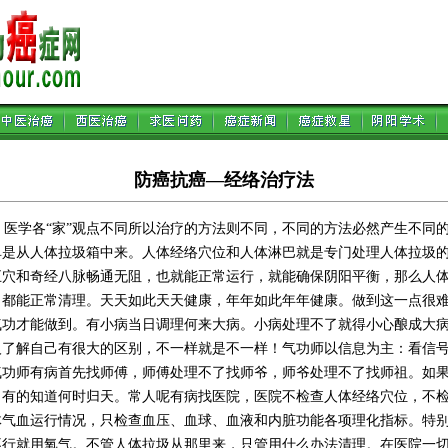
防癌抗癌—经络治疗法
医学各“家”观点不同所以治疗的方法则不同，不同的方法必然产生不同
单是从人体拉圾箱中来。人体经络穴位和人体淋巴就是专门处理人体拉圾
五穴和奇经八脉畅通无阻，也就能正常运行，就能确保阴阳平衡，那么人
日都能正常清理。天天如此天天健康，年年如此年年健康。做到这一点很
气功才能做到。有小病当日调理何来大病。小病处理不了就得小心酿成大
人了解自己有很大的区别，不一样就是不一样！气功师以信息为主：看信
气功师有病首先找师傅，师傅处理不了找师爷，师爷处理不了找师祖。如
，有的知道何时归天。常人呢有病找医院，医院不检查人体经络穴位，不
气血运行情况，只检查血压、血球、血液和内脏功能各项理化指标。特别
不行就用氧气。不管人体拉圾从那里来，只管用什么办法清理。在医院一