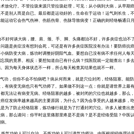
手术放化疗。不管拉圾来源只管拉圾处理，可见：从小病到大病，从早期
人不是别人而是自已。最后都是运动好的，生命在于运动！运气则长生，
体能运动它会伤气伤神、伤筋伤骨、伤脉导致病变！正确的则经络畅通日
不好何谈大病，腰、肩、颈、手、脚、头痛都治不好，许多炎症也治不
。问题是炎症没有想到会死，可还是有许多炎症医院没有办法！要防癌抗
好小病防变大病，炼功时调整好阴阳气血。要想自已没有病不求任何人每
到忘我的竟界。相反：要想知道自已有什么病？找医院就一定能查出！多
病。因为每天身体状态不一样，所么每天检查其结果也就不一样。
气功，但你不会不怕病吧？病从何而来，就是穴位封闭，经络阻塞。能防
位，有病变无病也只有气功师了。如果做不到这一点：你就是请世界上最
，都无法让有病变无病。经络阻塞的越多，被封闭的穴位也就越多，那么
是癌症发病率越来越高的主要原因，为什么？因为会享受的人越来越多，
就是为了防止经络阻塞，炼功修行就是为了打通封闭穴位。许多人被查出
大病，那么请问：你平时这里痛那里疼是不是病？是不是经络受阻？中医
则病。
炼气功的人可以自治，不炼功的人可以请气功师治。中医根据经络理论