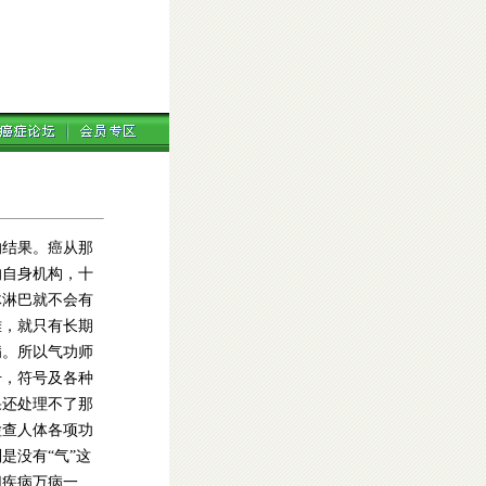
的结果。癌从那
的自身机构，十
体淋巴就不会有
难，就只有长期
病。所以气功师
号，符号及各种
果还处理不了那
检查人体各项功
是没有“气”这
切疾病万病一