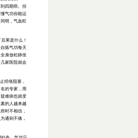
癌到四期癌。但
不懂气功你能运
月同明，气血旺
了后果是什么！
癌自炼气功每天
天全身放松静坐
去几家医院就会
止经络阻塞，
有名的专家，用
，疑难病也就变
吃素的人越来越
患癌时不相信，
认为通则不痛，
用针灸，气功只