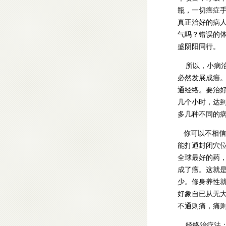
瓶，一切癌症
真正治好的病
气吗？错误的
盛阴阳同行。
所以，小病治
必然发展成癌
通经络。要治
几个小时，达
多几种不同的
你可以不相信
能打通封闭穴
全球最好的药
成了癌。这就
少。修身养性
好象自已从无
不通则痛，痛
经络治疗法：