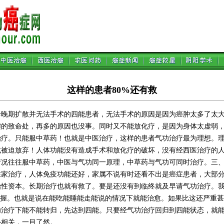
这样的患者80%还有救
期扩散并无法手术的四能患者，无法手术的原因是因为癌肿太多了太大
键的致命处，再多的原因也没事。同时又不能放化疗，是因为身体太虚弱
治疗。只能服中草药！也就是中医治疗，这样的患者气功治疗最为理想。
或被迫放弃！人体功能没有造成手术和放化疗的破坏，没有经西医治疗的
情况往往服中草药，中医与气功同一原理，中草药与气功可同时治疗。三
在家治疗，人体免疫功能还好，家属不说有时还看不出是癌症患者，大部
治性资本。长期治疗也就有救了。要是还没有到临终就及早请气功治疗。
把握。
也就是说在能吃能睡能走能说的情况下就能治愈。如果比这还严重甚
功治疗下能不能转归，先达到四能。只要经气功治疗回归到四能状态，就
外相关，一目了然。