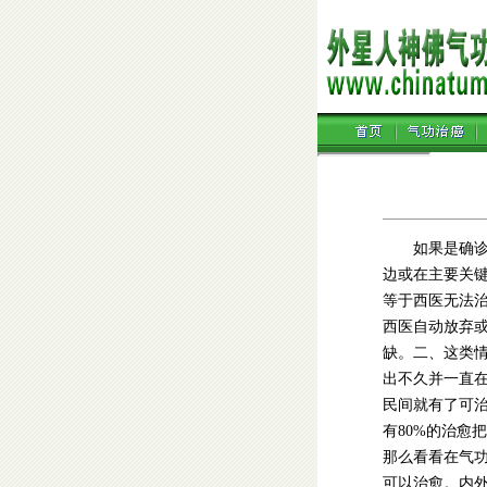
如果是确诊晚
边或在主要关
等于西医无法
西医自动放弃
缺。二、这类
出不久并一直
民间就有了可
有80%的治愈
那么看看在气
可以治愈。
内