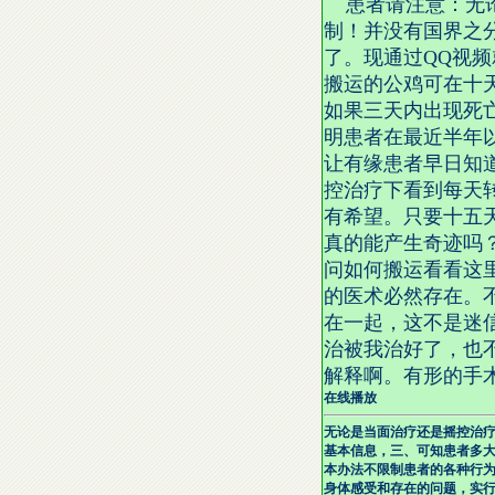
患者请注意：无论
制！并没有国界之
了。现通过QQ视
搬运的公鸡可在十
如果三天内出现死
明患者在最近半年
让有缘患者早日知
控治疗下看到每天
有希望。只要十五
真的能产生奇迹吗？
问如何搬运看看这
的医术必然存在。
在一起，这不是迷
治被我治好了，也
解释啊。有形的手
在线播放
无论是当面治疗还是摇控治
基本信息，三、可知患者多
本办法不限制患者的各种行
身体感受和存在的问题，实