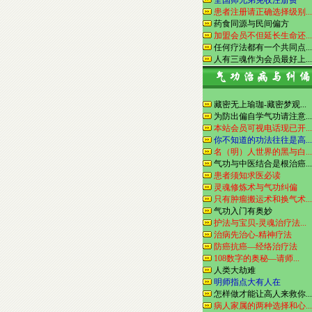
全国师兄弟免收注册费
患者注册请正确选择级别...
药食同源与民间偏方
加盟会员不但延长生命还...
任何疗法都有一个共同点...
人有三魂作为会员最好上...
藏密无上瑜珈-藏密梦观...
为防出偏自学气功请注意...
本站会员可视电话现已开...
你不知道的功法往往是高...
名（明）人世界的黑与白...
气功与中医结合是根治癌...
患者须知求医必读
灵魂修炼术与气功纠偏
只有肿瘤搬运术和换气术...
气功入门有奥妙
护法与宝贝-灵魂治疗法...
治病先治心-精神疗法
防癌抗癌—经络治疗法
108数字的奥秘—请师...
人类大劫难
明师指点大有人在
怎样做才能让高人来救你...
病人家属的两种选择和心...