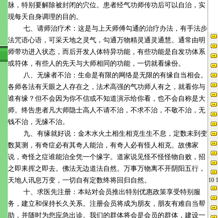
脉，特别要解除被封闭的穴位。患者经气功师传功后可以自治，实
现每天自身调理的目的。
七、请师治疗术：这是与上天师傅勾通的治疗办法，有手法步
法咒语心语，可采天地之灵气，勾通万物精灵通灵通慧。通常由明
师带功进入状态，而后开发人体特异功能，有些功能是自发功体系
或符体，有些人的先天与大师相同的功能，一切就看缘份。
八、无缘者不治：生命是有限的网络是无限的有缘自当相会。
各师各法有天眼之人存在之，法术高强的气功师人有之，就看你与
谁有缘？但不会因为你不信或不知道演示给你看，也不会自称是大
师。终告患者凡大师隐士高人不请不治，不求不治，不敬不治，无
钱不治，无缘不治。
九、有缘就好说：金木水火土相生相克生生不息，定数未到变
数莫测，有奇症必有其奇人能治，有奇人必有怪人相克。故佛家
说，奇怪之症谁能治全凭一个缘字。道家说见怪不怪怪物自败，招
之即耒挥之即去。佛法无边道法自然。万事万物离不开阴阳五行，
天地人讯息万变，一切自有定数终将回归自然。
十、求医先注册：本站对会员推出特别优惠政策享受特别服
务，建立和保持长久关系。注册会员将成为朋友，朋友有难自当帮
助，并随时为您应急出诊。我们的群体将会是会员的群体，建设一