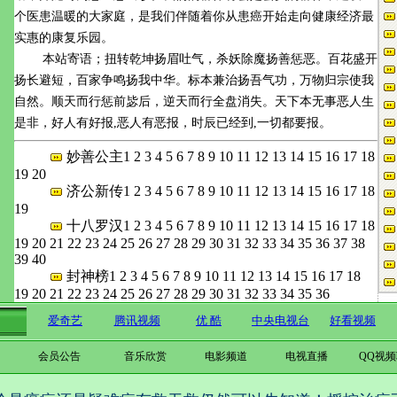
个医患温暖的大家庭，是我们伴随着你从患癌开始走向健康经济最
实惠的康复乐园。
本站寄语；扭转乾坤扬眉吐气，杀妖除魔扬善惩恶。百花盛开
扬长避短，百家争鸣扬我中华。标本兼治扬吾气功，万物归宗使我
自然。顺天而行惩前毖后，逆天而行全盘消失。天下本无事恶人生
是非，好人有好报,恶人有恶报，时辰已经到,一切都要报。
妙善公主
1
2
3
4
5
6
7
8
9
10
11
12
13
14
15
16
17
18
19
20
济公新传
1
2
3
4
5
6
7
8
9
10
11
12
13
14
15
16
17
18
19
十八罗汉
1
2
3
4
5
6
7
8
9
10
11
12
13
14
15
16
17
18
19
20
21
22
23
24
25
26
27
28
29
30
31
32
33
34
35
36
37
38
39
40
封神榜
1
2
3
4
5
6
7
8
9
10
11
12
13
14
15
16
17
18
19
20
21
22
23
24
25
26
27
28
29
30
31
32
33
34
35
36
会员公告
音乐欣赏
电影频道
电视直播
QQ视