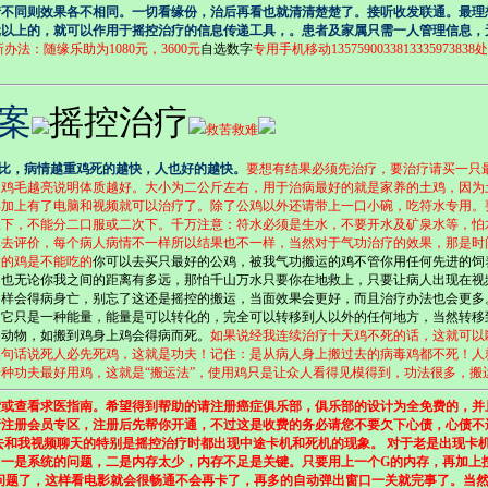
情不同则效果各不相同。一切看缘份，治后再看也就清清楚楚了。接听收发联通。最理
元以上的，就可以作用于摇控治疗的信息传递工具，。患者及家属只需一人管理信息，
办法：
随缘乐助
为1080元，3600元
自选数字
专用手机移动13575900338
13335973838
处
案
摇控治疗
救苦救难
比，病情越重鸡死的越快，人也好的越快。
要想有结果必须先治疗，要治疗请买一只
，鸡毛越亮说明体质越好。大小为二公斤左右，用于治病最好的就是家养的土鸡，因为
再加上有了电脑和视频就可以治疗了。除了公鸡以外还请带上一口小碗，吃符水专用。
服下，不能分二口服或二次下。千万注意：符水必须是生水，不要开水及矿泉水等，怕
去评价，每个病人病情不一样所以结果也不一样，当然对于气功治疗的效果，那是时间
运的鸡是不能吃的
你可以去买只最好的公鸡，被我气功搬运的鸡不管你用任何先进的饲
！也无论你我之间的距离有多远，那怕千山万水只要你在地救上，只要让病人出现在视
同样会得病身亡，别忘了这还是摇控的搬运，当面效果会更好，而且治疗办法也会更多
为它只是一种能量，能量是可以转化的，完全可以转移到人以外的任何地方，当然转移
是动物，如搬到鸡身上鸡会得病而死。
如果说经我连续治疗十天鸡不死的话，这就可以
换句话说死人必先死鸡，这就是功夫！记住：是从病人身上搬过去的病毒鸡都不死！人
种功夫最好用鸡，这就是“搬运法”，使用鸡只是让众人看得见模得到，功法很多，搬
或查看求医指南。希望得到帮助的请注册癌症俱乐部，俱乐部的设计为全免费的，并
请注册会员专区，注册后先帮你开通，不过这是收费的务必请您不要欠下心债，心债不
和我视频聊天的特别是摇控治疗时都出现中途卡机和死机的现象。 对于老是出现卡
一是系统的问题，二是内存太少，内存不足是关键。只要用上一个G的内存，再加上按
问题了，这样看电影就会很畅通不会再卡了，再多的自动弹出窗口一关就完事了。当