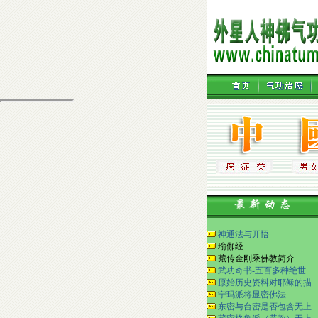
神通法与开悟
瑜伽经
藏传金刚乘佛教简介
武功奇书-五百多种绝世...
原始历史资料对耶稣的描...
宁玛派将显密佛法
东密与台密是否包含无上...