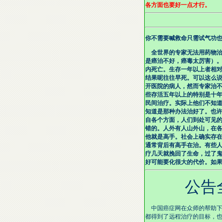
各方面也要好一点才行。
你不需要喊救命只需试气功
全世界的专家无法用药物治
是癌治不好，癌毒太厉害）
内死亡。生存一年以上者相
结果呢往往早死。可以这么
开医院的病人，然而专家治
些存活五年以上的特别是十
民间治疗。实际上他们不知
知道是那种办法治好了。也
自各个方面，人们到处可见
错的。人外有人山外山，在
他就是高手。社会上确实存
通常背后有高手在治。有些
疗几天就挽回了生命，过了
好可能要化很大的代价。如
公告全国
中国癌症网在众师的帮助下
都得到了远程治疗的目标，