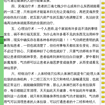
也可通过健康的人进行能量置换。
四、灵魂治疗术：患者的三魂七魄少什么或有什么东西就能看
的一清二楚，只有这样才能返本归元先让灵魂归位，再把灵魂所受
的创伤先行治愈，把五脏六府产生的五颜六色调整正常，先治好灵
魂再治肉体就能系统的全面的治疗。
五、心理治疗术：一个人患癌,这个家就有许多说不清的事情
发生，祸不单行福无双至。为什么有许多看不见的东西无法用科学
解释，现实中确实存在着各种各样的问题！！！气功师把查明的真
象告知患者，一切也就清楚了，但任何事每天都在发生变化，所以
不必过于担心。只要精神好了心情也就好了，只要气功师有水平就
能让患者得到精神享受。患者临终到来时往往白日做梦，梦中看到
妖魔鬼怪，气功师可以让患者从做恶梦变成做美梦，从而变成看见
神仙菩萨。
六、经络治疗术：人体经络穴位和人体淋巴就是专门处理人体
拉圾的自身机构，十二经三百六十五穴和奇经八脉畅通无阻，也就
能正常运行，就能确保阴阳平衡，那么人体淋巴就不会有拉圾库
存，每日都能正常清理。天天如此天天健康，年年如此年年健康。
做到这一点很难，就只有长期修身养性自炼气功才能做到。气功师
用气可以清理患者的人体拉圾，可以打通患者的十二经和奇经八