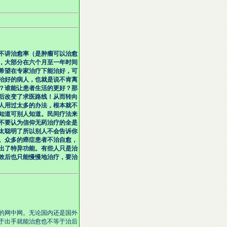
不讲治愈率（是肿瘤可以治愈
，大部分在六个月至一年时间
希望在专家治疗下能治好，可
治好的病人，也就是说不肯离
？谁能让患者生活的更好？那
后改变了求医路线！从而转向
人用过太多的办法，根本就不
知道可别人知道。民间疗法来
不要认为信仰无药治疗的全是
太聪明了所以别人不会告诉你
。众多的癌症患者不治自愈，
出了特异功能。有些人只是治
效后也只能慢慢地治疗，要治
的网中网。无论国内还是国外
于出手就能治愈也不等于治后