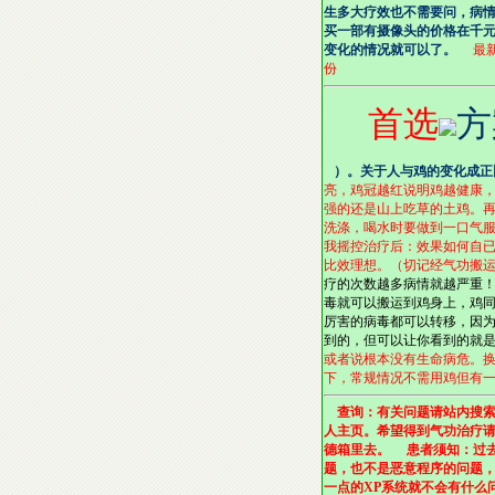
生多大疗效也不需要问，病
买一部有摄像头的价格在千
变化的情况就可以了。
最新
份
首选
方
）。关于人与鸡的变化成正
亮，鸡冠越红说明鸡越健康
强的还是山上吃草的土鸡。
洗涤，喝水时要做到一口气
我摇控治疗后：效果如何自已
比效理想。（切记经气功搬
疗的次数越多病情就越严重
毒就可以搬运到鸡身上，鸡
厉害的病毒都可以转移，因
到的，但可以让你看到的就
或者说根本没有生命病危。
下，常规情况不需用鸡但有一
查询：有关问题请站内搜索
人主页。希望得到气功治疗
德箱里去。 患者须知：过去
题，也不是恶意程序的问题，
一点的XP系统就不会有什么