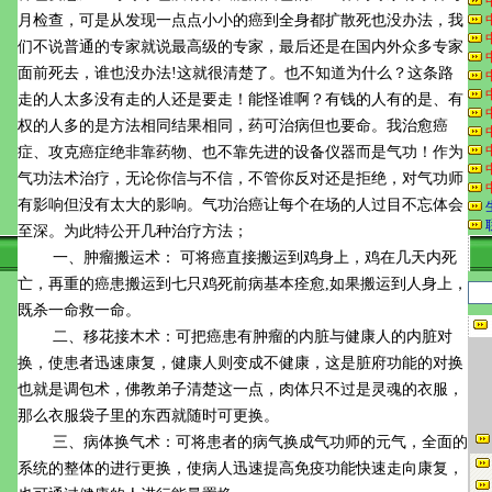
月检查，可是从发现一点点小小的癌到全身都扩散死也没办法，我
们不说普通的专家就说最高级的专家，最后还是在国内外众多专家
面前死去，谁也没办法!这就很清楚了。也不知道为什么？这条路
走的人太多没有走的人还是要走！能怪谁啊？有钱的人有的是、有
权的人多的是方法相同结果相同，药可治病但也要命。我治愈癌
症、攻克癌症绝非靠药物、也不靠先进的设备仪器而是气功！作为
气功法术治疗，无论你信与不信，不管你反对还是拒绝，对气功师
有影响但没有太大的影响。气功治癌让每个在场的人过目不忘体会
至深。为此特公开几种治疗方法；
一、肿瘤搬运术： 可将癌直接搬运到鸡身上，鸡在几天内死
亡，再重的癌患搬运到七只鸡死前病基本痊愈,如果搬运到人身上，
既杀一命救一命。
二、移花接木术：可把癌患有肿瘤的内脏与健康人的内脏对
换，使患者迅速康复，健康人则变成不健康，这是脏府功能的对换
也就是调包术，佛教弟子清楚这一点，肉体只不过是灵魂的衣服，
那么衣服袋子里的东西就随时可更换。
三、病体换气术：可将患者的病气换成气功师的元气，全面的
系统的整体的进行更换，使病人迅速提高免疫功能快速走向康复，