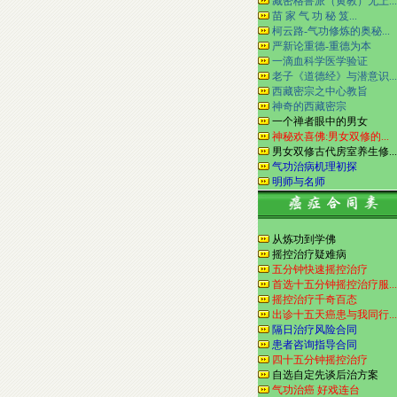
藏密格鲁派（黄教）无上...
苗 家 气 功 秘 笈...
柯云路-气功修炼的奥秘...
严新论重德-重德为本
一滴血科学医学验证
老子《道德经》与潜意识...
西藏密宗之中心教旨
神奇的西藏密宗
一个禅者眼中的男女
神秘欢喜佛:男女双修的...
男女双修古代房室养生修...
气功治病机理初探
明师与名师
从炼功到学佛
摇控治疗疑难病
五分钟快速摇控治疗
首选十五分钟摇控治疗服...
摇控治疗千奇百态
出诊十五天癌患与我同行...
隔日治疗风险合同
患者咨询指导合同
四十五分钟摇控治疗
自选自定先谈后治方案
气功治癌 好戏连台