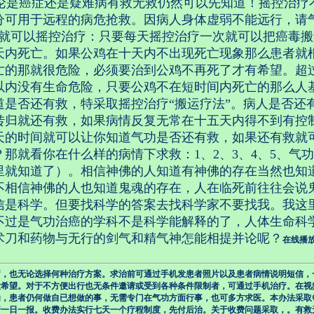
是癌症还是疑难病有救无救仍然可以先知道！摇控治疗
分可用于远程的病危抢救。因病人身体虚弱不能远行，请
频就可以摇控治疗：只要每天摇控治疗一次就可以把癌毒
天内死亡。如果公鸡在十天内不出现死亡现象那么患者就
亡的那就很危险，必须要治到公鸡不再死了才有希望。超
以内没有生命危险，只要公鸡不在短时间内死亡的那么人
道是否还有救，特采取摇控治疗“搬运疗法”。病人是否还
转归就还有救，如果病情反复无常在十五天内得不到有控
天的时间就可以让你知道气功是否还有救，如果还有救就
那就看你在什么样的病情下求救：1、2、3、4、5、气
里就知道了）。相信神佛的人知道有神佛的存在当然也知
不相信神佛的人也知道鬼魂的存在，人在临死前往往会说
信是科学。但要找科学的答案去找科学家不要找我。我这
不过是气功治癌的学科不是科学能解释的了，人体生命科
术刀和药物与无行的剑气和精气神怎能相提并论呢？
在线播
疗，也无论选择何种治疗方案。求治前可通过手机发患者照片以及患者病情说明短信，
大希望。对于不方便出行也无条件邀请或受到各种条件限制者，可通过手机治疗。在视
为，患者仍何做自已想做的事，无需专门在气功方面行事，也可多方求医。本办法采取
行一日一报。收费办法实行七天一个疗程制度，先付后治。关于收费问题采取，。有救