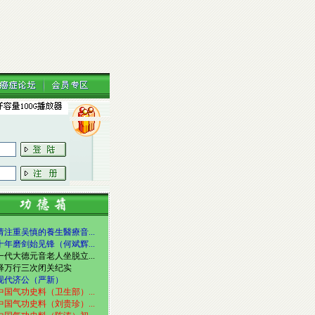
请注重吴慎的養生醫療音...
十年磨剑始见锋（何斌辉...
一代大德元音老人坐脱立...
释万行三次闭关纪实
现代济公（严新）
中国气功史料（卫生部）...
中国气功史料（刘贵珍）...