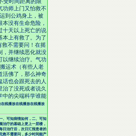
不受时间距离的限
气功师上门又怕救不
搬运到公鸡身上，被
根本没有生命危险，
过十天以上死亡的说
基本上有救了。为了
有救不需要问！在摇
制，并继续恶化就没
可以继续治疗。气功
功搬运术（有些人老
道活佛了，那么神奇
鬼话也会跟死去的人
里治了没死或者说久
学中的尖端科学谁能
放
在线播放
在线播放
在线播放
一、可知病情如何，二、可知
频治疗的基础上更上一层楼，
每日治疗后，次日汇报患者的
无救不需要问，多少时间能产