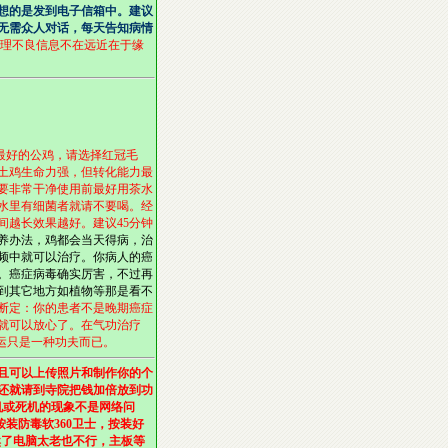
想的是发到电子信箱中。建议
无需众人对话，每天告知病情
理不良信息不在远近在于缘
最好的公鸡，请选择红冠毛
土鸡生命力强，但转化能力最
要非常干净使用前最好用茶水
水里有细菌者就请不要喝。经
越长效果越好。建议45分钟
养办法，鸡都会当天得病，治
频中就可以治疗。你病人的癌
。癌症病毒确实厉害，不过再
到其它地方如植物等那是看不
断定：你的患者不是晚期癌症
就可以放心了。在气功治疗
运只是一种功夫而已。
且可以上传照片和制作你的个
还就请到寺院把钱加倍放到功
机或死机的现象不是网络问
装防毒软360卫士，按装好
然了电脑太老也不行，主板等