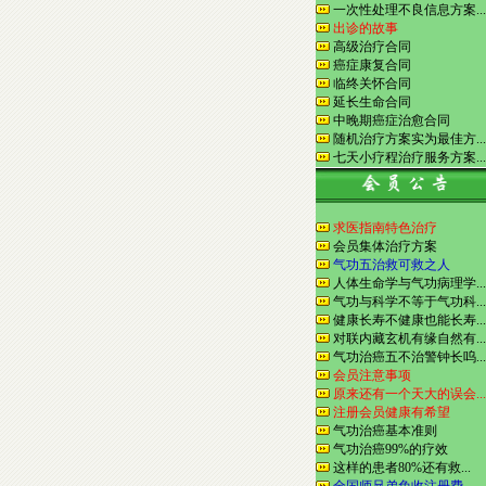
一次性处理不良信息方案...
出诊的故事
高级治疗合同
癌症康复合同
临终关怀合同
延长生命合同
中晚期癌症治愈合同
随机治疗方案实为最佳方...
七天小疗程治疗服务方案...
求医指南特色治疗
会员集体治疗方案
气功五治救可救之人
人体生命学与气功病理学...
气功与科学不等于气功科...
健康长寿不健康也能长寿...
对联内藏玄机有缘自然有...
气功治癌五不治警钟长呜...
会员注意事项
原来还有一个天大的误会...
注册会员健康有希望
气功治癌基本准则
气功治癌99%的疗效
这样的患者80%还有救...