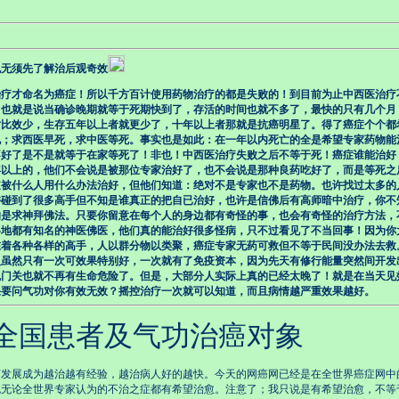
也无须先了解治后观奇效
疗才命名为癌症！所以千方百计使用药物治疗的都是失败的！到目前为止中西医治疗
。也就是说当确诊晚期就等于死期快到了，存活的时间也就不多了，最快的只有几个月
对比效少，生存五年以上者就更少了，十年以上者那就是抗癌明星了。得了癌症个个都
说；求西医早死，求中医等死。事实也是如此：在一年以内死亡的全是希望专家药物能
不好了是不是就等于在家等死了！非也！中西医治疗失败之后不等于死！癌症谁能治好
年以上的，他们不会说是被那位专家治好了，也不会说是那种良药吃好了，而是等死之
道被什么人用什么办法治好，但他们知道：绝对不是专家也不是药物。也许找过太多的
许碰到了很多高手但不知是谁真正的把自已治好，也许是信佛后有高师暗中治疗，你不
的是求神拜佛法。只要你留意在每个人的身边都有奇怪的事，也会有奇怪的治疗方法，
各地都有知名的神医佛医，他们真的能治好很多怪病，只不过看见了不当回事！因为你
在着各种各样的高手，人以群分物以类聚，癌症专家无药可救但不等于民间没办法去救
人虽然只有一次可效果特别好，一次就有了免疫资本，因为先天有修行能量突然间开发
鬼门关也就不再有生命危险了。但是，大部分人实际上真的已经太晚了！就是在当天见
果要问气功对你有效无效？摇控治疗一次就可以知道，而且病情越严重效果越好。
患者及气功治癌对象
发展成为越治越有经验，越治病人好的越快。今天的网癌网已经是在全世界癌症网中
也无论全世界专家认为的不治之症都有希望治愈。注意了；我只说是有希望治愈，不等