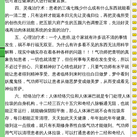
也可通过健康的人进行能量置换。
四、灵魂治疗术：患者的三魂七魄少什么或有什么东西就能看
的一清二楚，只有这样才能返本归元先让灵魂归位，再把灵魂所受
的创伤先行治愈，把五脏六府产生的五颜六色调整正常，先治好灵
魂再治肉体就能系统的全面的治疗。
五、心理治疗术：一个人患癌,这个家就有许多说不清的事情
发生，祸不单行福无双至。为什么有许多看不见的东西无法用科学
解释，现实中确实存在着各种各样的问题！！！气功师把查明的真
象告知患者，一切也就清楚了，但任何事每天都在发生变化，所以
不必过于担心。只要精神好了心情也就好了，只要气功师有水平就
能让患者得到精神享受。患者临终到来时往往白日做梦，梦中看到
妖魔鬼怪，气功师可以让患者从做恶梦变成做美梦，从而变成看见
神仙菩萨。
六、经络治疗术：人体经络穴位和人体淋巴就是专门处理人体
拉圾的自身机构，十二经三百六十五穴和奇经八脉畅通无阻，也就
能正常运行，就能确保阴阳平衡，那么人体淋巴就不会有拉圾库
存，每日都能正常清理。天天如此天天健康，年年如此年年健康。
做到这一点很难，就只有长期修身养性自炼气功才能做到。气功师
用气可以清理患者的人体拉圾，可以打通患者的十二经和奇经八