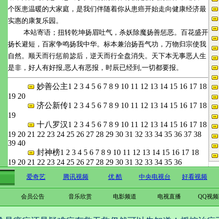
个医患温暖的大家庭，是我们伴随着你从患癌开始走向健康经济最
实惠的康复乐园。
本站寄语；扭转乾坤扬眉吐气，杀妖除魔扬善惩恶。百花盛开
扬长避短，百家争鸣扬我中华。标本兼治扬吾气功，万物归宗使我
自然。顺天而行惩前毖后，逆天而行全盘消失。天下本无事恶人生
是非，好人有好报,恶人有恶报，时辰已经到,一切都要报。
妙善公主
1
2
3
4
5
6
7
8
9
10
11
12
13
14
15
16
17
18
19
20
济公新传
1
2
3
4
5
6
7
8
9
10
11
12
13
14
15
16
17
18
19
十八罗汉
1
2
3
4
5
6
7
8
9
10
11
12
13
14
15
16
17
18
19
20
21
22
23
24
25
26
27
28
29
30
31
32
33
34
35
36
37
38
39
40
封神榜
1
2
3
4
5
6
7
8
9
10
11
12
13
14
15
16
17
18
19
20
21
22
23
24
25
26
27
28
29
30
31
32
33
34
35
36
会员公告
音乐欣赏
电影频道
电视直播
QQ视