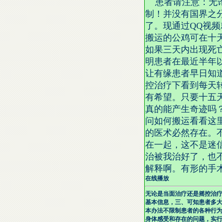
患者请注意：无论
制！并没有国界之
了。现通过QQ视
搬运的公鸡可在十
如果三天内出现死
明患者在最近半年
让有缘患者早日知
控治疗下看到每天
有希望。只要十五
真的能产生奇迹吗？
问如何搬运看看这
的医术必然存在。
在一起，这不是迷
治被我治好了，也
解释啊。有形的手
在线播放
无论是当面治疗还是摇控治
基本信息，三、可知患者多
本办法不限制患者的各种行
身体感受和存在的问题，实