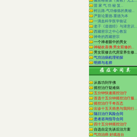
藏密格鲁派（黄教）无上...
苗 家 气 功 秘 笈...
柯云路-气功修炼的奥秘...
严新论重德-重德为本
一滴血科学医学验证
老子《道德经》与潜意识...
西藏密宗之中心教旨
神奇的西藏密宗
一个禅者眼中的男女
神秘欢喜佛:男女双修的...
男女双修古代房室养生修...
气功治病机理初探
明师与名师
从炼功到学佛
摇控治疗疑难病
五分钟快速摇控治疗
首选十五分钟摇控治疗服...
摇控治疗千奇百态
出诊十五天癌患与我同行...
隔日治疗风险合同
患者咨询指导合同
四十五分钟摇控治疗
自选自定先谈后治方案
气功治癌 好戏连台