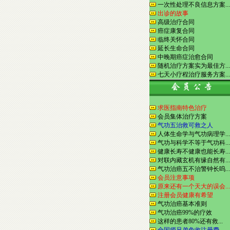
一次性处理不良信息方案...
出诊的故事
高级治疗合同
癌症康复合同
临终关怀合同
延长生命合同
中晚期癌症治愈合同
随机治疗方案实为最佳方...
七天小疗程治疗服务方案...
求医指南特色治疗
会员集体治疗方案
气功五治救可救之人
人体生命学与气功病理学...
气功与科学不等于气功科...
健康长寿不健康也能长寿...
对联内藏玄机有缘自然有...
气功治癌五不治警钟长呜...
会员注意事项
原来还有一个天大的误会...
注册会员健康有希望
气功治癌基本准则
气功治癌99%的疗效
这样的患者80%还有救...