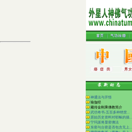
神通法与开悟
瑜伽经
藏传金刚乘佛教简介
武功奇书-五百多种绝世...
原始历史资料对耶稣的描...
宁玛派将显密佛法
东密与台密是否包含无上...