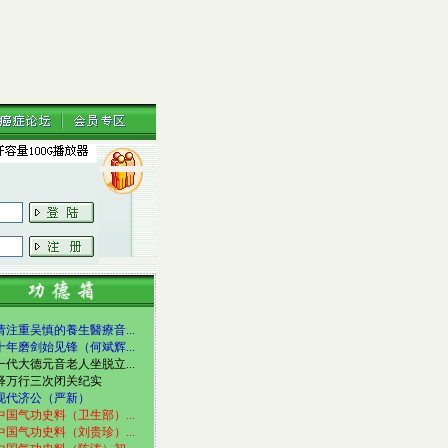
请注重吴慎的養生醫療音...
十年磨剑始见锋（何斌辉...
一代大德元音老人坐脱立...
释万行三次闭关纪实
现代济公（严新）
中国气功史料（卫生部）...
中国气功史料（刘贵珍）...