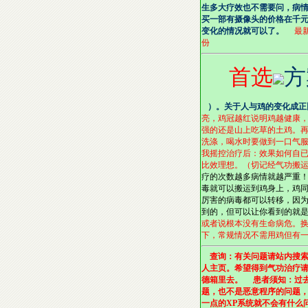
生多大疗效也不需要问，病
买一部有摄像头的价格在千
变化的情况就可以了。
最新
份
首选
方
）。关于人与鸡的变化成正
亮，鸡冠越红说明鸡越健康
强的还是山上吃草的土鸡。
洗涤，喝水时要做到一口气
我摇控治疗后：效果如何自已
比效理想。（切记经气功搬
疗的次数越多病情就越严重
毒就可以搬运到鸡身上，鸡
厉害的病毒都可以转移，因
到的，但可以让你看到的就
或者说根本没有生命病危。
下，常规情况不需用鸡但有一
查询：有关问题请站内搜索
人主页。希望得到气功治疗
德箱里去。 患者须知：过去
题，也不是恶意程序的问题，
一点的XP系统就不会有什么