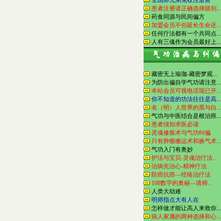
全国师兄弟免收注册费
患者注册请正确选择级别...
药食同源与民间偏方
加盟会员不但延长生命还...
任何疗法都有一个共同点...
人有三魂作为会员最好上...
藏密无上瑜珈-藏密梦观...
为防出偏自学气功请注意...
本站会员可视电话现已开...
你不知道的功法往往是高...
名（明）人世界的黑与白...
气功与中医结合是根治癌...
患者须知求医必读
灵魂修炼术与气功纠偏
只有肿瘤搬运术和换气术...
气功入门有奥妙
护法与宝贝-灵魂治疗法...
治病先治心-精神疗法
防癌抗癌—经络治疗法
108数字的奥秘—请师...
人类大劫难
明师指点大有人在
怎样做才能让高人来救你...
病人家属的两种选择和心...