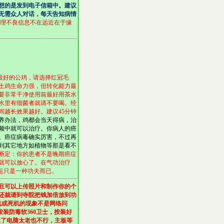
想的是发到电子信箱中。建议
无需众人对话，每天告知病情
理不良信息不在远近在于缘
最好的公鸡，请选择红冠毛
土鸡生命力强，但转化能力最
要非常干净使用前最好用茶水
水里有细菌者就请不要喝。经
越长效果越好。建议45分钟
养办法，鸡都会当天得病，治
频中就可以治疗。你病人的癌
。癌症病毒确实厉害，不过再
到其它地方如植物等那是看不
断定：你的患者不是晚期癌症
就可以放心了。在气功治疗
运只是一种功夫而已。
且可以上传照片和制作你的个
还就请到寺院把钱加倍放到功
机或死机的现象不是网络问
装防毒软360卫士，按装好
然了电脑太老也不行，主板等