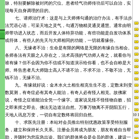
脉，特别要解除被封闭的穴位。患者经气功师传功后可以自治，实
现每天自身调理的目的。
七、请师治疗术：这是与上天师傅勾通的治疗办法，有手法步
法咒语心语，可采天地之灵气，勾通万物精灵通灵通慧。通常由明
师带功进入状态，而后开发人体特异功能，有些功能是自发功体系
或符体，有些人的先天与大师相同的功能，一切就看缘份。
八、无缘者不治：生命是有限的网络是无限的有缘自当相会。
各师各法有天眼之人存在之，法术高强的气功师人有之，就看你与
谁有缘？但不会因为你不信或不知道演示给你看，也不会自称是大
师。终告患者凡大师隐士高人不请不治，不求不治，不敬不治，无
钱不治，无缘不治。
九、有缘就好说：金木水火土相生相克生生不息，定数未到变
数莫测，有奇症必有其奇人能治，有奇人必有怪人相克。故佛家
说，奇怪之症谁能治全凭一个缘字。道家说见怪不怪怪物自败，招
之即耒挥之即去。佛法无边道法自然。万事万物离不开阴阳五行，
天地人讯息万变，一切自有定数终将回归自然。
十、求医先注册：本站对会员推出特别优惠政策享受特别服
务，建立和保持长久关系。注册会员将成为朋友，朋友有难自当帮
助，并随时为您应急出诊。我们的群体将会是会员的群体，建设一