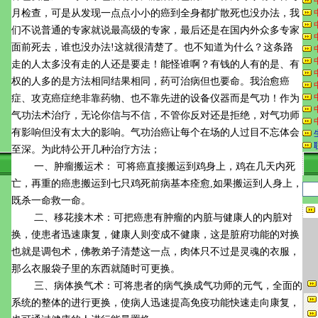
月检查，可是从发现一点点小小的癌到全身都扩散死也没办法，我
们不说普通的专家就说最高级的专家，最后还是在国内外众多专家
面前死去，谁也没办法!这就很清楚了。也不知道为什么？这条路
走的人太多没有走的人还是要走！能怪谁啊？有钱的人有的是、有
权的人多的是方法相同结果相同，药可治病但也要命。我治愈癌
症、攻克癌症绝非靠药物、也不靠先进的设备仪器而是气功！作为
气功法术治疗，无论你信与不信，不管你反对还是拒绝，对气功师
有影响但没有太大的影响。气功治癌让每个在场的人过目不忘体会
至深。为此特公开几种治疗方法；
一、肿瘤搬运术： 可将癌直接搬运到鸡身上，鸡在几天内死
亡，再重的癌患搬运到七只鸡死前病基本痊愈,如果搬运到人身上，
既杀一命救一命。
二、移花接木术：可把癌患有肿瘤的内脏与健康人的内脏对
换，使患者迅速康复，健康人则变成不健康，这是脏府功能的对换
也就是调包术，佛教弟子清楚这一点，肉体只不过是灵魂的衣服，
那么衣服袋子里的东西就随时可更换。
三、病体换气术：可将患者的病气换成气功师的元气，全面的
系统的整体的进行更换，使病人迅速提高免疫功能快速走向康复，