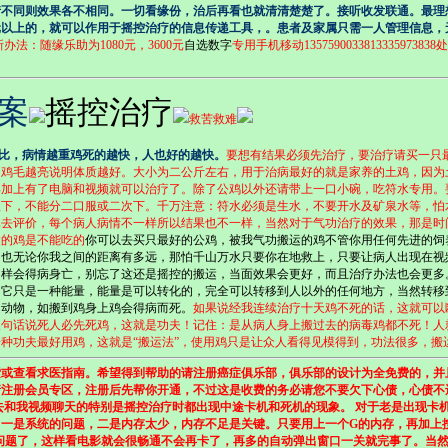
情不同则效果各不相同。一切看缘份，治后再看也就清清楚楚了。接听收发联通。最理
元以上的，就可以作用于摇控治疗的信息传递工具，。患者及家属只需一人管理信息，
办法：
随缘乐助
为1080元，3600元
自选数字
专用手机移动13575900338
13335973838
处
案
摇控治疗
救苦救难
比，病情越重鸡死的越快，人也好的越快。
要想有结果必须先治疗，要治疗请买一只
，鸡毛越亮说明体质越好。大小为二公斤左右，用于治病最好的就是家养的土鸡，因为
再加上有了电脑和视频就可以治疗了。除了公鸡以外还请带上一口小碗，吃符水专用。
服下，不能分二口服或二次下。千万注意：符水必须是生水，不要开水及矿泉水等，怕
去评价，每个病人病情不一样所以结果也不一样，当然对于气功治疗的效果，那是时间
运的鸡是不能吃的
你可以去买只最好的公鸡，被我气功搬运的鸡不管你用任何先进的饲
！也无论你我之间的距离有多远，那怕千山万水只要你在地救上，只要让病人出现在视
同样会得病身亡，别忘了这还是摇控的搬运，当面效果会更好，而且治疗办法也会更多
为它只是一种能量，能量是可以转化的，完全可以转移到人以外的任何地方，当然转移
是动物，如搬到鸡身上鸡会得病而死。
如果说经我连续治疗十天鸡不死的话，这就可以
换句话说死人必先死鸡，这就是功夫！记住：是从病人身上搬过去的病毒鸡都不死！人
种功夫最好用鸡，这就是“搬运法”，使用鸡只是让众人看得见模得到，功法很多，搬
或查看求医指南。希望得到帮助的请注册癌症俱乐部，俱乐部的设计为全免费的，并
请注册会员专区，注册后先帮你开通，不过这是收费的务必请您不要欠下心债，心债不
和我视频聊天的特别是摇控治疗时都出现中途卡机和死机的现象。 对于老是出现卡
一是系统的问题，二是内存太少，内存不足是关键。只要用上一个G的内存，再加上按
问题了，这样看电影就会很畅通不会再卡了，再多的自动弹出窗口一关就完事了。当