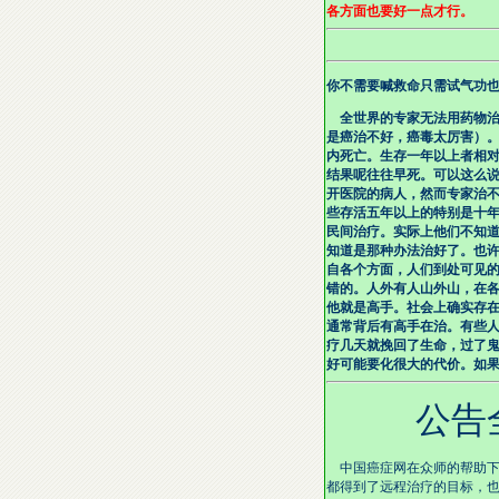
各方面也要好一点才行。
你不需要喊救命只需试气功
全世界的专家无法用药物治
是癌治不好，癌毒太厉害）
内死亡。生存一年以上者相
结果呢往往早死。可以这么
开医院的病人，然而专家治
些存活五年以上的特别是十
民间治疗。实际上他们不知
知道是那种办法治好了。也
自各个方面，人们到处可见
错的。人外有人山外山，在
他就是高手。社会上确实存
通常背后有高手在治。有些
疗几天就挽回了生命，过了
好可能要化很大的代价。如
公告全国
中国癌症网在众师的帮助下
都得到了远程治疗的目标，