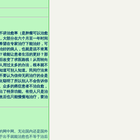
不讲治愈率（是肿瘤可以治愈
，大部分在六个月至一年时间
希望在专家治疗下能治好，可
治好的病人，也就是说不肯离
？谁能让患者生活的更好？那
后改变了求医路线！从而转向
人用过太多的办法，根本就不
知道可别人知道。民间疗法来
不要认为信仰无药治疗的全是
太聪明了所以别人不会告诉你
。众多的癌症患者不治自愈，
出了特异功能。有些人只是治
效后也只能慢慢地治疗，要治
的网中网。无论国内还是国外
于出手就能治愈也不等于治后