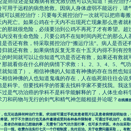
是癌症还是疑难病有救无救仍然可以先知道！摇控治疗
分可用于远程的病危抢救。因病人身体虚弱不能远行，请
频就可以摇控治疗：只要每天摇控治疗一次就可以把癌毒
天内死亡。如果公鸡在十天内不出现死亡现象那么患者就
亡的那就很危险，必须要治到公鸡不再死了才有希望。超
以内没有生命危险，只要公鸡不在短时间内死亡的那么人
道是否还有救，特采取摇控治疗“搬运疗法”。病人是否还
转归就还有救，如果病情反复无常在十五天内得不到有控
天的时间就可以让你知道气功是否还有救，如果还有救就
那就看你在什么样的病情下求救：1、2、3、4、5、气
里就知道了）。相信神佛的人知道有神佛的存在当然也知
不相信神佛的人也知道鬼魂的存在，人在临死前往往会说
信是科学。但要找科学的答案去找科学家不要找我。我这
不过是气功治癌的学科不是科学能解释的了，人体生命科
术刀和药物与无行的剑气和精气神怎能相提并论呢？
在线播
疗，也无论选择何种治疗方案。求治前可通过手机发患者照片以及患者病情说明短信，
大希望。对于不方便出行也无条件邀请或受到各种条件限制者，可通过手机治疗。在视
为，患者仍何做自已想做的事，无需专门在气功方面行事，也可多方求医。本办法采取
行一日一报。收费办法实行七天一个疗程制度，先付后治。关于收费问题采取，。有救