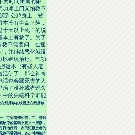
不受时间距离的限
气功师上门又怕救不
搬运到公鸡身上，被
根本没有生命危险，
过十天以上死亡的说
基本上有救了。为了
有救不需要问！在摇
制，并继续恶化就没
可以继续治疗。气功
功搬运术（有些人老
道活佛了，那么神奇
鬼话也会跟死去的人
里治了没死或者说久
学中的尖端科学谁能
放
在线播放
在线播放
在线播放
一、可知病情如何，二、可知
频治疗的基础上更上一层楼，
每日治疗后，次日汇报患者的
无救不需要问，多少时间能产