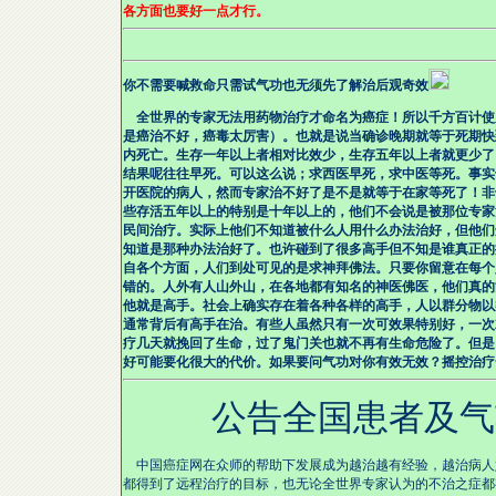
各方面也要好一点才行。
你不需要喊救命只需试气功也无须先了解治后观奇效
全世界的专家无法用药物治疗才命名为癌症！所以千方百计使
是癌治不好，癌毒太厉害）。也就是说当确诊晚期就等于死期快
内死亡。生存一年以上者相对比效少，生存五年以上者就更少了
结果呢往往早死。可以这么说；求西医早死，求中医等死。事实
开医院的病人，然而专家治不好了是不是就等于在家等死了！非
些存活五年以上的特别是十年以上的，他们不会说是被那位专家
民间治疗。实际上他们不知道被什么人用什么办法治好，但他们
知道是那种办法治好了。也许碰到了很多高手但不知是谁真正的
自各个方面，人们到处可见的是求神拜佛法。只要你留意在每个
错的。人外有人山外山，在各地都有知名的神医佛医，他们真的
他就是高手。社会上确实存在着各种各样的高手，人以群分物以
通常背后有高手在治。有些人虽然只有一次可效果特别好，一次
疗几天就挽回了生命，过了鬼门关也就不再有生命危险了。但是
好可能要化很大的代价。如果要问气功对你有效无效？摇控治疗
公告全国患者及气
中国癌症网在众师的帮助下发展成为越治越有经验，越治病人
都得到了远程治疗的目标，也无论全世界专家认为的不治之症都