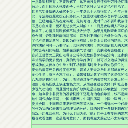
一点希望都没有，不要误解了！这不光只是癌还有千万种绝症我
敢治，而且这种人死要面子，当然了这种人我肯定也不想治了。
世界气功开悟的人确实不少，一年选几十人就很忙了。今年开春
此：专治那些愿意投石问路的人！注重收治那些不言科学但又能
候，已经知道只能在家等死，无药可治，此时千万不要和我谈什
不是心血来潮，更不是想发死人财的！！！而是攻聪明人不敢攻
抬举了，心情只能理解但不能接收治疗。如果是刚刚查出癌症的
愈合同）否则我只能面对那些：联系时不问你过去做什么的，收
了也不是我治愈的，是因为你很有缘，这是上天保佑的结果。求
弥陀佛的同时千万要牢记：念阿弥陀佛时，先求治病救人的大慈
同时会有别的福报。如果在我的气功治疗下真的没有去往生了，
音药王普贤龙王灵山老母齐公等等无数的菩萨都会治病，道家的
寿才能学的更多更好，真的到你学好佛了，就可以立地成佛得道
想成佛的人佛在心中坐：到了功德圆满时天上会通知你归位的，
要先治病等死后再超度也不晚，普通人要去及乐世界那就在死之
多少生灵，决不会忘了你）。如果被我治愈了别忘了这是你的福
八九得到我的治疗，为此，希望通过多年的艰苦努力开发出的一
治癌，在高压线上快速发杨光大。从而改变过去大师们和社会各
少说气功治癌，而且面对全身扩散到处是癌他们不敢收治，此时
命，如今看来非要害的器管切除了还是有治愈的希望，钱不是问
如中国气功治癌网，中国戒毒网，中国性病网，中国中医网，中
委员会网，中国癌症康复医院网等等名称。一个省选出一个代表
的作为我的代表来帮助管理我的分站。目的只有一条我不想再写
情况下起死回生的。为什么？因为他（她）们手上有专家的东东
最喜欢看凭据！这是最可爱的了。而我呢左大脑记忆不太好右大