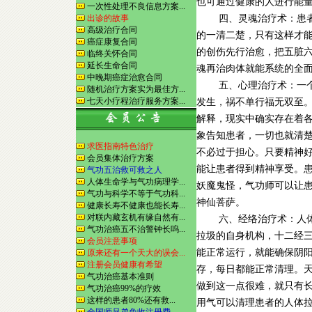
也可通过健康的人进行能
一次性处理不良信息方案...
出诊的故事
四、灵魂治疗术：患者
高级治疗合同
的一清二楚，只有这样才
癌症康复合同
的创伤先行治愈，把五脏
临终关怀合同
延长生命合同
魂再治肉体就能系统的全
中晚期癌症治愈合同
五、心理治疗术：一个人
随机治疗方案实为最佳方...
七天小疗程治疗服务方案...
发生，祸不单行福无双至
解释，现实中确实存在着
象告知患者，一切也就清
求医指南特色治疗
不必过于担心。只要精神
会员集体治疗方案
能让患者得到精神享受。
气功五治救可救之人
人体生命学与气功病理学...
妖魔鬼怪，气功师可以让
气功与科学不等于气功科...
神仙菩萨。
健康长寿不健康也能长寿...
对联内藏玄机有缘自然有...
六、经络治疗术：人体
气功治癌五不治警钟长呜...
拉圾的自身机构，十二经
会员注意事项
能正常运行，就能确保阴
原来还有一个天大的误会...
注册会员健康有希望
存，每日都能正常清理。
气功治癌基本准则
做到这一点很难，就只有
气功治癌99%的疗效
这样的患者80%还有救...
用气可以清理患者的人体