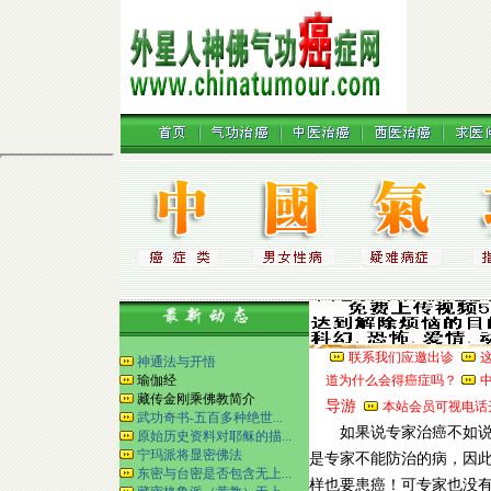
联系我们应邀出诊
神通法与开悟
瑜伽经
道为什么会得癌症吗？
藏传金刚乘佛教简介
导游
本站会员可视电话
武功奇书-五百多种绝世...
如果说专家治癌不如说专
原始历史资料对耶稣的描...
宁玛派将显密佛法
是专家不能防治的病，因
东密与台密是否包含无上...
样也要患癌！可专家也没