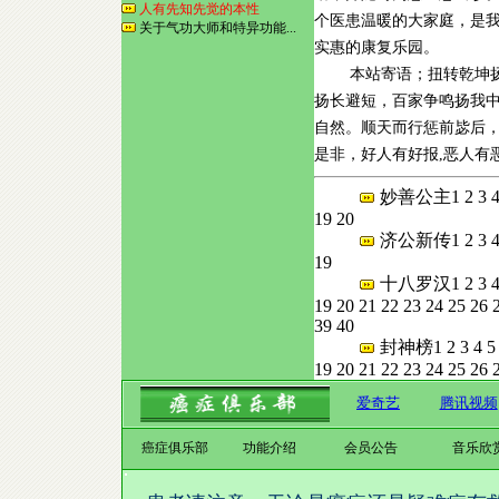
人有先知先觉的本性
个医患温暖的大家庭，是
关于气功大师和特异功能...
实惠的康复乐园。
本站寄语；扭转乾坤扬
扬长避短，百家争鸣扬我
自然。顺天而行惩前毖后
是非，好人有好报,恶人有
妙善公主
1
2
3
19
20
济公新传
1
2
3
19
十八罗汉
1
2
3
19
20
21
22
23
24
25
26
39
40
封神榜
1
2
3
4
5
19
20
21
22
23
24
25
26
癌症俱乐部
功能介绍
会员公告
音乐欣