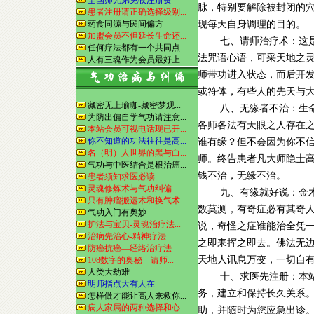
全国师兄弟免收注册费
脉，特别要解除被封闭的
患者注册请正确选择级别...
药食同源与民间偏方
现每天自身调理的目的。
加盟会员不但延长生命还...
七、请师治疗术：这是
任何疗法都有一个共同点...
法咒语心语，可采天地之
人有三魂作为会员最好上...
师带功进入状态，而后开
或符体，有些人的先天与
藏密无上瑜珈-藏密梦观...
八、无缘者不治：生命
为防出偏自学气功请注意...
各师各法有天眼之人存在
本站会员可视电话现已开...
你不知道的功法往往是高...
谁有缘？但不会因为你不
名（明）人世界的黑与白...
师。终告患者凡大师隐士
气功与中医结合是根治癌...
钱不治，无缘不治。
患者须知求医必读
灵魂修炼术与气功纠偏
九、有缘就好说：金木
只有肿瘤搬运术和换气术...
数莫测，有奇症必有其奇
气功入门有奥妙
护法与宝贝-灵魂治疗法...
说，奇怪之症谁能治全凭
治病先治心-精神疗法
之即耒挥之即去。佛法无
防癌抗癌—经络治疗法
天地人讯息万变，一切自
108数字的奥秘—请师...
人类大劫难
十、求医先注册：本站
明师指点大有人在
务，建立和保持长久关系
怎样做才能让高人来救你...
病人家属的两种选择和心...
助，并随时为您应急出诊