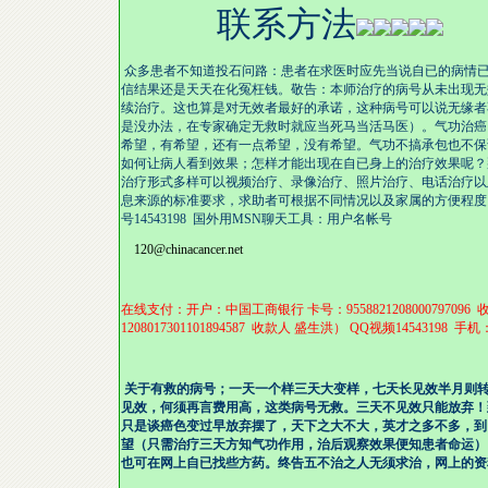
联系方法
众多患者不知道投石问路：患者在求医时应先当说自已的病情
信结果还是天天在化冤枉钱。敬告：本师治疗的病号从未出现无
续治疗。这也算是对无效者最好的承诺，这种病号可以说无缘者
是没办法，在专家确定无救时就应当死马当活马医）。气功治癌
希望，有希望，还有一点希望，没有希望。气功不搞承包也不保
如何让病人看到效果；怎样才能出现在自已身上的治疗效果呢？
治疗形式多样可以视频治疗、录像治疗、照片治疗、电话治疗以
息来源的标准要求，求助者可根据不同情况以及家属的方便程度
号14543198 国外用MSN聊天工具：用户名帐号
120@chinacancer.net
在线支付
：开户：中国工商银行 卡号：955882120800079
1208017301101894587 收款人 盛生洪） QQ视频14543198 手机：
关于有救的病号；一天一个样三天大变样，七天长见效半月则
见效，何须再言费用高，这类病号无救。三天不见效只能放弃！
只是谈癌色变过早放弃摆了，天下之大不大，英才之多不多，到
望（只需治疗三天方知气功作用，治后观察效果便知患者命运）
也可在网上自已找些方药。终告五不治之人无须求治，网上的资