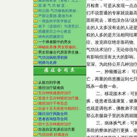
藏密格鲁派（黄教）无上...
苗 家 气 功 秘 笈...
月检查，可是从发现一点
柯云路-气功修炼的奥秘...
们不说普通的专家就说最
严新论重德-重德为本
面前死去，谁也没办法!这
一滴血科学医学验证
老子《道德经》与潜意识...
走的人太多没有走的人还
西藏密宗之中心教旨
权的人多的是方法相同结
神奇的西藏密宗
一个禅者眼中的男女
症、攻克癌症绝非靠药物
神秘欢喜佛:男女双修的...
气功法术治疗，无论你信
男女双修古代房室养生修...
有影响但没有太大的影响
气功治病机理初探
明师与名师
至深。为此特公开几种治
一、肿瘤搬运术： 可将
亡，再重的癌患搬运到七只
从炼功到学佛
既杀一命救一命。
摇控治疗疑难病
五分钟快速摇控治疗
二、移花接木术：可把
首选十五分钟摇控治疗服...
换，使患者迅速康复，健
摇控治疗千奇百态
也就是调包术，佛教弟子
出诊十五天癌患与我同行...
隔日治疗风险合同
那么衣服袋子里的东西就
患者咨询指导合同
三、病体换气术：可将
四十五分钟摇控治疗
自选自定先谈后治方案
系统的整体的进行更换，
气功治癌 好戏连台