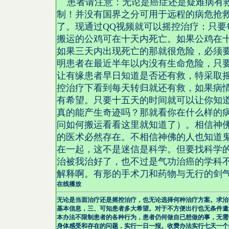
患者请注意：无论是癌症还是疑难病有救
制！并没有国界之分可用于远程的病危抢
了。现通过QQ视频就可以摇控治疗：只
搬运的公鸡可在十天内死亡。如果公鸡在
如果三天内出现死亡的那就很危险，必须
明患者在最近半年以内没有生命危险，只
让有缘患者早日知道是否还有救，特采取摇
控治疗下看到每天转归就还有救，如果病
有希望。只要十五天的时间就可以让你知
真的能产生奇迹吗？那就看你在什么样的病
问如何搬运看看这里就知道了）。相信神
的医术必然存在。不相信神佛的人也知道
在一起，这不是迷信是科学。但要找科学
治被我治好了，也不过是气功治癌的学科
解释啊。有形的手术刀和药物与无行的剑
在线播放
无论是当面治疗还是摇控治疗，也无论选择何种治疗方案。求治
基本信息，三、可知患者多大希望。对于不方便出行也无条件邀
本办法不限制患者的各种行为，患者仍何做自已想做的事，无需
身体感受和存在的问题，实行一日一报。收费办法实行七天一个