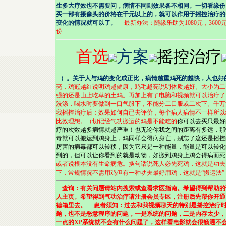
生多大疗效也不需要问，病情不同则效果各不相同。一切看缘份
买一部有摄像头的价格在千元以上的，就可以作用于摇控治疗的
变化的情况就可以了。
最新办法：
随缘乐助
为1080元，3600
份
首选
方案
摇控治疗
）。关于人与鸡的变化成正比，病情越重鸡死的越快，人也好
亮，鸡冠越红说明鸡越健康，鸡毛越亮说明体质越好。大小为二
强的还是山上吃草的土鸡。再加上有了电脑和视频就可以治疗了
洗涤，喝水时要做到一口气服下，不能分二口服或二次下。千万
我摇控治疗后：效果如何自已去评价，每个病人病情不一样所以
比效理想。（切记经气功搬运的鸡是不能吃的
你可以去买只最好
疗的次数越多病情就越严重！也无论你我之间的距离有多远，那
毒就可以搬运到鸡身上，鸡同样会得病身亡，别忘了这还是摇控
厉害的病毒都可以转移，因为它只是一种能量，能量是可以转化
到的，但可以让你看到的就是动物，如搬到鸡身上鸡会得病而死
或者说根本没有生命病危。换句话说死人必先死鸡，这就是功夫
下，常规情况不需用鸡但有一种功夫最好用鸡，这就是“搬运法
查询：有关问题请站内搜索或查看求医指南。希望得到帮助的
人主页。希望得到气功治疗请注册会员专区，注册后先帮你开通
德箱里去。 患者须知：过去和我视频聊天的特别是摇控治疗时
题，也不是恶意程序的问题，一是系统的问题，二是内存太少，
一点的XP系统就不会有什么问题了，这样看电影就会很畅通不